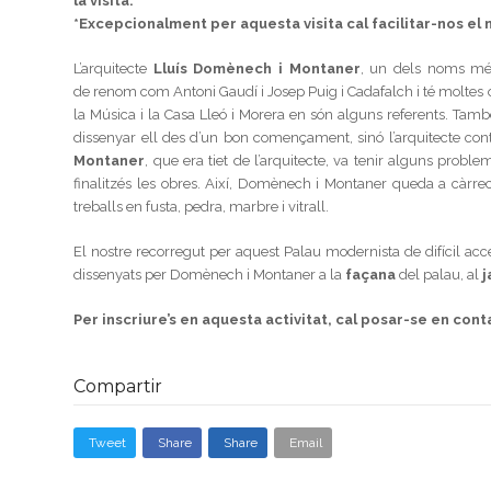
la visita.
*Excepcionalment per aquesta visita cal facilitar-nos el n
L’arquitecte
Lluís Domènech i Montaner
, un dels noms mé
de renom com Antoni Gaudí i Josep Puig i Cadafalch i té moltes o
la Música i la Casa Lleó i Morera en són alguns referents. Tamb
dissenyar ell des d’un bon començament, sinó l’arquitecte con
Montaner
, que era tiet de l’arquitecte, va tenir alguns prob
finalitzés les obres. Així, Domènech i Montaner queda a càrrec
treballs en fusta, pedra, marbre i vitrall.
El nostre recorregut per aquest Palau modernista de difícil acc
dissenyats per Domènech i Montaner a la
façana
del palau, al
j
Per inscriure’s en aquesta activitat, cal posar-se en con
Compartir
Tweet
Share
Share
Email