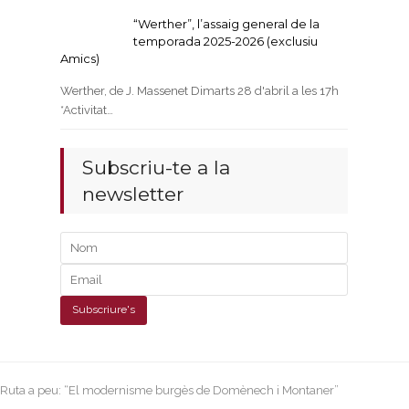
“Werther”, l’assaig general de la
temporada 2025-2026 (exclusiu
Amics)
Werther, de J. Massenet Dimarts 28 d'abril a les 17h
*Activitat…
Subscriu-te a la
newsletter
next
Ruta a peu: “El modernisme burgès de Domènech i Montaner”
post: