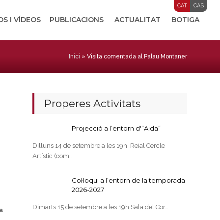
CAT
CAS
OS I VÍDEOS
PUBLICACIONS
ACTUALITAT
BOTIGA
Inici
»
Visita comentada al Palau Montaner
Properes Activitats
Projecció a l’entorn d'”Aida”
Dilluns 14 de setembre a les 19h Reial Cercle
Artístic (com…
Col·loqui a l’entorn de la temporada
2026-2027
Dimarts 15 de setembre a les 19h Sala del Cor…
a