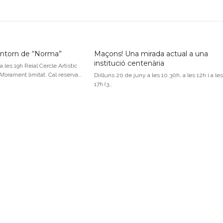
’entorn de “Norma”
Maçons! Una mirada actual a una
institució centenària
 a les 19h Reial Cercle Artístic
*Aforament limitat. Cal reserva…
Diilluns 20 de juny a les 10.30h, a les 12h i a les
17h (3…