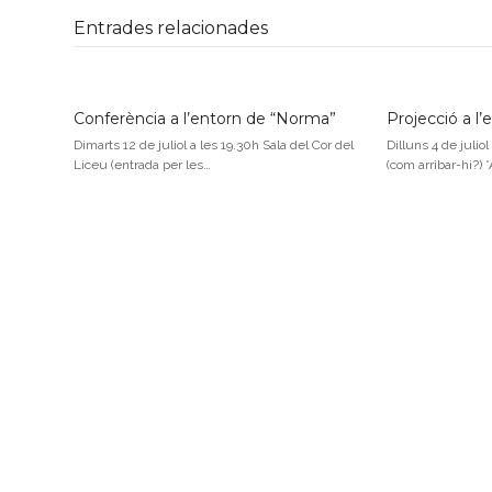
Entrades relacionades
Conferència a l’entorn de “Norma”
Projecció a l
Dimarts 12 de juliol a les 19.30h Sala del Cor del
Dilluns 4 de juliol
Liceu (entrada per les…
(com arribar-hi?) 