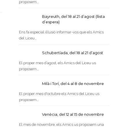
proposem…
Bayreuth, del 18 al 21 d’agost (llista
d’espera)
Ens fa especial il·lusió informar-vos que els Amics
del Liceu…
Schubertíada, del 18 al 21 d’agost
El proper mes d’agost, els Amics del Liceu us
proposem…
Milà i Torí, del 4 al 8 de novembre
El proper mes d'octubre els Amics del Liceu us
proposem…
Venècia, del 12 al 15 de novembre
El mes de novembre, els Amics us proposem una