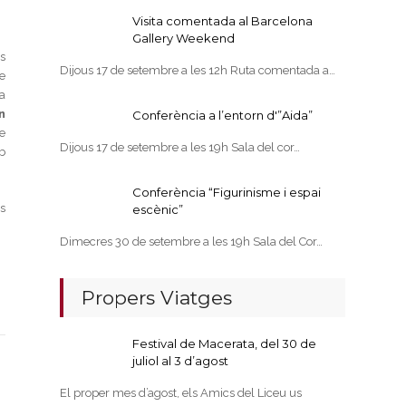
Visita comentada al Barcelona
Gallery Weekend
s
Dijous 17 de setembre a les 12h Ruta comentada a…
e
va
n
Conferència a l’entorn d'”Aida”
e
Dijous 17 de setembre a les 19h Sala del cor…
b
Conferència “Figurinisme i espai
s
escènic”
Dimecres 30 de setembre a les 19h Sala del Cor…
Propers Viatges
Festival de Macerata, del 30 de
juliol al 3 d’agost
El proper mes d’agost, els Amics del Liceu us