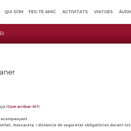
QUI SOM
FES-TE AMIC
ACTIVITATS
VIATGES
ÀUDI
ER
taner
ya (
Com arribar-hi?
)
 1 acompanyant.
mitat, mascareta i distància de seguretat obligatòries durant tot