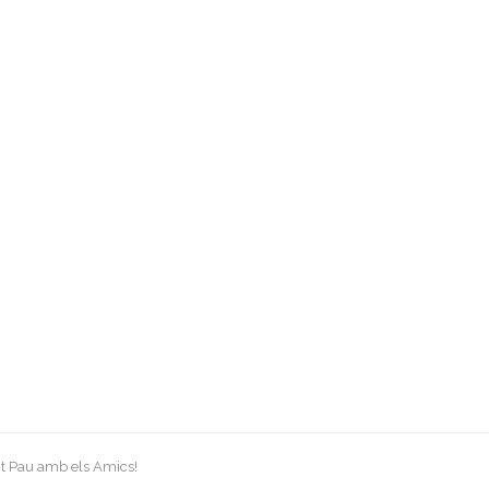
Sant Pau amb els Amics!