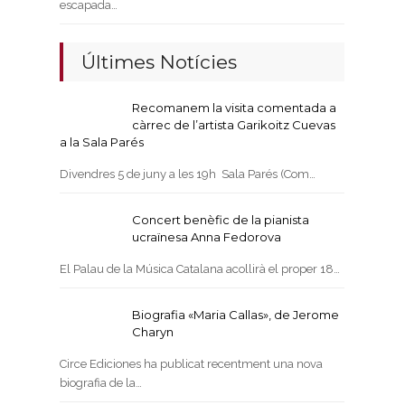
escapada…
Últimes Notícies
Recomanem la visita comentada a
càrrec de l’artista Garikoitz Cuevas
a la Sala Parés
Divendres 5 de juny a les 19h Sala Parés (Com…
Concert benèfic de la pianista
ucraïnesa Anna Fedorova
El Palau de la Música Catalana acollirà el proper 18…
Biografia «Maria Callas», de Jerome
Charyn
Circe Ediciones ha publicat recentment una nova
biografia de la…