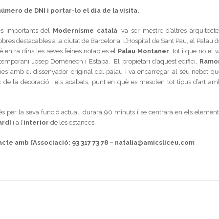
úmero de DNI i portar-lo el dia de la visita.
s importants del
Modernisme català
, va ser mestre d’altres arquitecte
bres destacables a la ciutat de Barcelona. L’Hospital de Sant Pau, el Palau d
é entra dins les seves feines notables el
Palau Montaner
, tot i que no el 
temporani Josep Domènech i Estapà. El propietari d’aquest edifici,
Ramo
lemes amb el dissenyador original del palau i va encarregar al seu nebot qu
 de la decoració i els acabats, punt en què es mesclen tot tipus d’art am
és per la seva funció actual, durarà 90 minuts i se centrarà en els
element
ardí
i a l’
interior
de les estances.
tacte amb l’Associació:
93 317 73 78 – natalia@amicsliceu.com