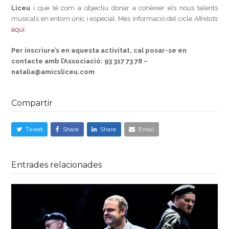
Liceu
i que té com a objectiu donar a conèixer els nous talents
musicals en entorn únic i especial. Més informació del cicle
Afinitats
aquí.
Per inscriure’s en aquesta activitat, cal posar-se en
contacte amb l’Associació:
93 317 73 78 –
natalia@amicsliceu.com
Compartir
Tweet
Share
Share
Email
Entrades relacionades