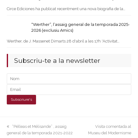
Circe Ediciones ha publicat recentment una nova biografia de la…
“Werther”, l’assaig general de la temporada 2025-
2026 (exclusiu Amics)
Werther, de J. Massenet Dimarts 28 d'abril a les 17h *Activitat…
Subscriu-te a la newsletter
previous
next
“Pélleas et Mélisande” , assaig
Visita comentada al
post:
post:
general de la temporada 2021-2022
Museu del Modernisme