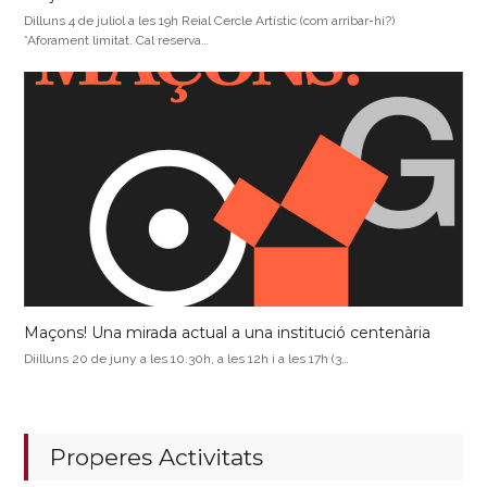
Dilluns 4 de juliol a les 19h Reial Cercle Artístic (com arribar-hi?)
*Aforament limitat. Cal reserva…
Maçons! Una mirada actual a una institució centenària
Diilluns 20 de juny a les 10.30h, a les 12h i a les 17h (3…
Properes Activitats