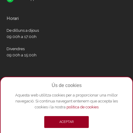
Horari
De dilluns a dijous
09:00h a 17:00h
Divendres
09:00h a 15:00h
Xarxes socials
Ús de cookies
Twitter
Facebook
Instagram
Whatsapp
Youtube
Aquesta web utilitza cookies per a proporcionar una millor
navegació. Si continua navegant entenem que accepta les
cookies i la nostra
política de cookies
© Copyright 2026 - Amics del Liceu ·
Condicions de compra
·
Política de
ACEPTAR
privacitat i Avís Legal
·
Política de cookies