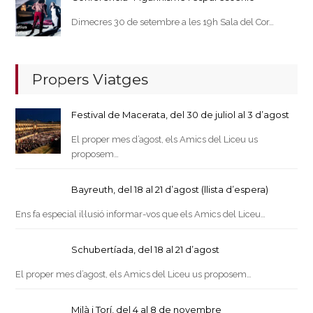
Dimecres 30 de setembre a les 19h Sala del Cor…
Propers Viatges
Festival de Macerata, del 30 de juliol al 3 d’agost
El proper mes d’agost, els Amics del Liceu us
proposem…
Bayreuth, del 18 al 21 d’agost (llista d’espera)
Ens fa especial il·lusió informar-vos que els Amics del Liceu…
Schubertíada, del 18 al 21 d’agost
El proper mes d’agost, els Amics del Liceu us proposem…
Milà i Torí, del 4 al 8 de novembre