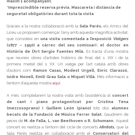
màxim 1 acompanyant.
*Imprescindible reserva prèvia. Mascareta i distància de
seguretat obligatòries durant tota la visita
Gràcies a la nostra col·laboració amb la
Sala Parés,
els Amics del
Liceu us proposem començar l’any amb aquesta magnífica activitat,
que consisteix en
una visita comentada a l’exposició
Viatgers
(1877 – 1950) a càrrec del seu comissari: el doctor en
Història de l’Art Sergio Fuentes Milà.
Es tracta d’una mostra
que reuneix obres d’artistes històrics de final del s. XIX i de la
primera meitat del s. XX. Un viatge per l’art català amb obres
d’autors com
Ramon Casas, Modest Urgell, Enric Clarassó,
Isidre Nonell, Emili Grau Sala o Miquel Villà.
Més informació a
l’entorn d’aquesta mostra
aquí.
A més, completarem la nostra visita amb l’assistència al
concert
de cant i piano protagonitzat per
Cristina Tena
(mezzosoprano) i
Guillem León
(piano)
tots dos
alumnes
becats de la Fundació de Música Ferrer Salat.
Gaudirem de
peces de
M. de Falla, L. van Beethoven o R. Schumann.
Aquest
concert es realitza a l’entorn del cicle de concerts
Afinitats,
que la
Sala Parés realitza en col·laboració amb el
Conservatori del