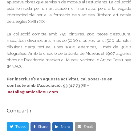
aplegava obres que servissin de models als estudiants. La col·lecció
està formada per un art acadèmic i normatiu, però a la vegada
imprescindible per a la formació dels artistes. Trobem art català
dels segles XVIII i XIX.
La col·lecció compta amb 750 pintures, 266 peces d’escultura,
medalles i diverses arts; més de 5000 dibuixos; uns 1500 plànols i
dibuixos d’arquitectura; unes 1000 estampes, i més de 3000
fotografies. Amb la creació de la Junta de Museus el 1907 algunes
obres de l’Acadèmia marxen al Museu Nacional d’Art de Catalunya
(MNAC).
Per inscriure’s en aquesta activitat, cal posar-se en
contacte amb l’Associació: 93 317 73 78 –
natalia@amicsliceu.com
Compartir
Tweet
Share
Share
Email