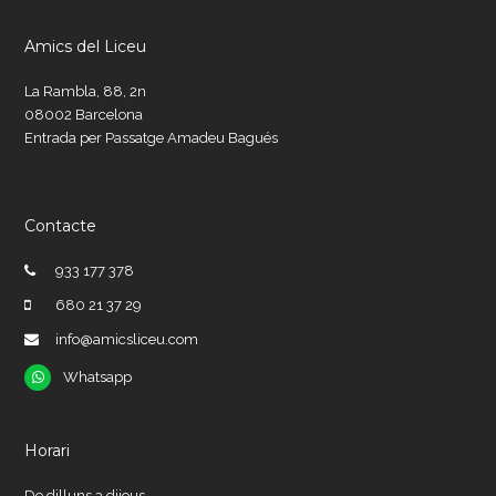
Amics del Liceu
La Rambla, 88, 2n
08002 Barcelona
Entrada per Passatge Amadeu Bagués
Contacte
933 177 378
680 21 37 29
info@amicsliceu.com
Whatsapp
Whatsapp
Horari
De dilluns a dijous