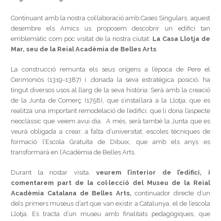
Continuant amb la nostra col·laboració amb Cases Singulars, aquest
desembre els Amics us proposem descobrir un edifici tan
emblemàtic com poc visitat de la nostra ciutat:
La Casa Llotja de
Mar, seu de la Reial Acadèmia de Belles Arts
.
La construcció remunta els seus orígens a l’època de Pere el
Cerimoniós (1319-1387) i ,donada la seva estratègica posició, ha
tingut diversos usos al llarg de la seva història. Serà amb la creació
de la Junta de Comerç (1758), que s’instal·larà a la Llotja, que es
realitza una important remodelació de l’edifici, que li dona l’aspecte
neoclàssic que veiem avui dia. A més, serà també la Junta que es
veurà obligada a crear, a falta d’universitat, escoles tècniques de
formació l’Escola Gratuïta de Dibuix, que amb els anys es
transformarà en l’Acadèmia de Belles Arts.
Durant la nostar visita,
veurem l’interior de l’edifici, i
comentarem part de la col·lecció del Museu de la Reial
Acadèmia Catalana de Belles Arts,
continuador directe d’un
dels primers museus d’art que van existir a Catalunya, el de l’escola
Llotja. Es tracta d’un museu amb finalitats pedagògiques, que