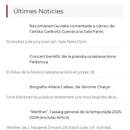
Últimes Notícies
Recomanem la visita comentada a càrrec de
l’artista Garikoitz Cuevas a la Sala Parés
Divendres 5 de juny a les 19h Sala Parés (Com…
Concert benèfic de la pianista ucraïnesa Anna
Fedorova
El Palau de la Música Catalana acollirà el proper 18…
Biografia «Maria Callas», de Jerome Charyn
Circe Ediciones ha publicat recentment una nova biografia de la…
“Werther”, l’assaig general de la temporada 2025-
2026 (exclusiu Amics)
Werther, de J. Massenet Dimarts 28 d'abril a les 17h *Activitat…