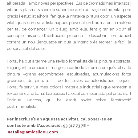
alliberada i amb noves perspectives. L’ús de cromatismes intensos i
vibrants plasmats sobre la superfície amb un traç elèctric, vital però
precís i estudiat alhora, fan que la mateixa pintura cobri un aspecte
vital, quasi com si l’artista hagués provocat un trauma en la matèria
per tal de començar un diàleg amb ella, fent girar en 360º el
concepte històric d’abstracció pictòrica i descobrint en aquest
corrent un nou llenguatge en què la intenció és recrear la faç i la
personalitat del color.
Hortal ha dut a terme una revisió formalista de la pintura abstracta,
mitjançant la creació d’imatges a partir de la forma en què aplica la
pintura –grans escombrades, esquitxades, acumulacions força
gruixudes de pintura…– i de les seves característiques físiques.
Hortal fa servir, a més, colors i materials industrials que remeten a
l’experiència urbana. L’exposició ha estat comissariada pel crític d’art
Enrique Juncosa, qui ha escrit sovint sobre l’abstracció
postminimalista.
Per inscriure’s en aquesta activitat, cal posar-se en
contacte amb l’Associació: 93 317 73 78 –
natalia@amicsliceu.com