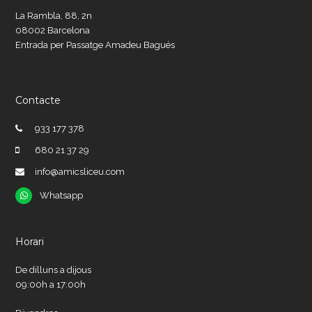
La Rambla, 88, 2n
08002 Barcelona
Entrada per Passatge Amadeu Bagués
Contacte
933 177 378
680 21 37 29
info@amicsliceu.com
Whatsapp
Whatsapp
Horari
De dilluns a dijous
09:00h a 17:00h