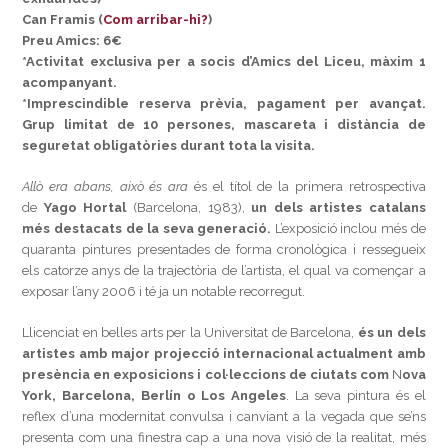
Can Framis (
Com arribar-hi?
)
Preu Amics: 6€
*Activitat exclusiva per a socis d’Amics del Liceu, màxim 1
acompanyant.
*Imprescindible reserva prèvia, pagament per avançat.
Grup limitat de 10 persones, mascareta i distància de
seguretat obligatòries durant tota la visita.
Allò era abans, això és ara
és el títol de la primera retrospectiva
de
Yago Hortal
(Barcelona, 1983),
un dels artistes catalans
més destacats de la seva generació.
L’exposició inclou més de
quaranta pintures presentades de forma cronològica i ressegueix
els catorze anys de la trajectòria de l’artista, el qual va començar a
exposar l’any 2006 i té ja un notable recorregut.
Llicenciat en belles arts per la Universitat de Barcelona,
és un dels
artistes amb major projecció internacional actualment amb
presència en exposicions i col·leccions de ciutats com
N
ova
York, Barcelona, Berlín o Los Angeles
. La seva pintura és el
reflex d’una modernitat convulsa i canviant a la vegada que se’ns
presenta com una finestra cap a una nova visió de la realitat, més