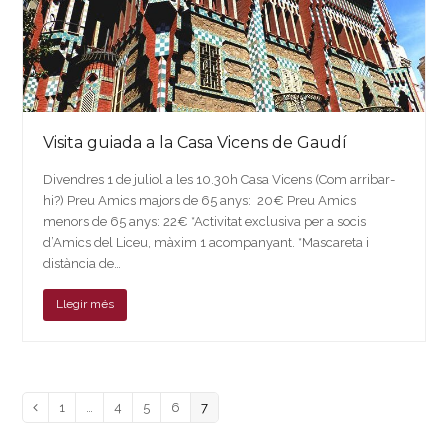
Visita guiada a la Casa Vicens de Gaudí
Divendres 1 de juliol a les 10.30h Casa Vicens (Com arribar-
hi?) Preu Amics majors de 65 anys: 20€ Preu Amics
menors de 65 anys: 22€ *Activitat exclusiva per a socis
d’Amics del Liceu, màxim 1 acompanyant. *Mascareta i
distància de…
Llegir més
Page
Page
Page
Page
Page
Previous
1
…
4
5
6
7