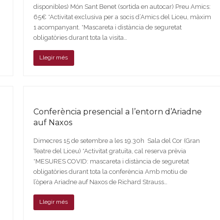
disponibles) Món Sant Benet (sortida en autocar) Preu Amics:
65€ *Activitat exclusiva per a socis d’Amics del Liceu, màxim
1 acompanyant. *Mascareta i distància de seguretat
obligatòries durant tota la visita…
Llegir més
Conferència presencial a l’entorn d’Ariadne
auf Naxos
Dimecres 15 de setembre a les 19.30h Sala del Cor (Gran
Teatre del Liceu) *Activitat gratuïta, cal reserva prèvia
*MESURES COVID: mascareta i distància de seguretat
obligatòries durant tota la conferència Amb motiu de
l’òpera Ariadne auf Naxos de Richard Strauss…
Llegir més