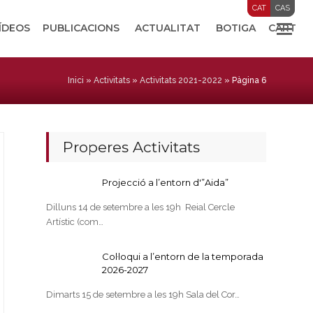
CAT
CAS
VÍDEOS
PUBLICACIONS
ACTUALITAT
BOTIGA
CART
Inici
»
Activitats
»
Activitats 2021-2022
»
Pàgina 6
Properes Activitats
Projecció a l’entorn d'”Aida”
Dilluns 14 de setembre a les 19h Reial Cercle
Artístic (com…
Col·loqui a l’entorn de la temporada
2026-2027
Dimarts 15 de setembre a les 19h Sala del Cor…