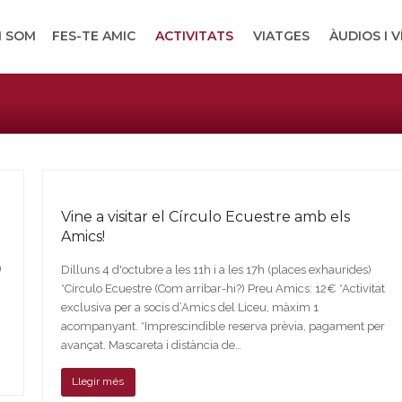
I SOM
FES-TE AMIC
ACTIVITATS
VIATGES
ÀUDIOS I 
a
Vine a visitar el Círculo Ecuestre amb els
Amics!
)
Dilluns 4 d'octubre a les 11h i a les 17h (places exhaurides)
*Círculo Ecuestre (Com arribar-hi?) Preu Amics: 12€ *Activitat
exclusiva per a socis d’Amics del Liceu, màxim 1
acompanyant. *Imprescindible reserva prèvia, pagament per
avançat. Mascareta i distància de…
Llegir més