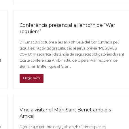
Conferència presencial a l’entorn de “War
requiem”
Dilluns 18 d’octubre a les 19.30h Sala del Cor (Entrada pel
taquilles) *Activitat gratuïta, cal reserva prèvia *MESURES
t
COVID: mascareta i distància de seguretat obligatòries durant
t
tota la conferència Amb motiu de l’òpera War requiem de
Benjamin Britten que el Gran…
Llegir més
Vine a visitar el Món Sant Benet amb els
Amics!
a
Dijous 14 d'octubre de 9.30h a 17h (últimes places