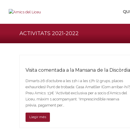
QU
ACTIVITATS 2021-2022
Visita comentada a la Mansana de la Discòrdi
Dimarts 26 d’octubre a les 11h i a les 17h (2 grups, places
exhaurides) Punt de trobada: Casa Amatller (Com arribar-hi?
Preu Amics: 13€ *Activitat exclusiva per a socis d’Amics del
Liceu, màxim 1 acompanyant. *Imprescindible reserva
prèvia, pagament per…
Llegir més