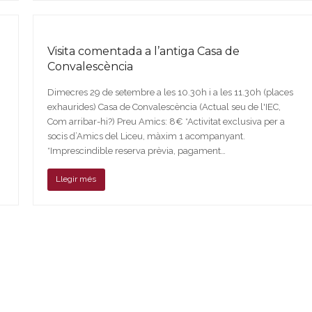
Visita comentada a l’antiga Casa de
Convalescència
Dimecres 29 de setembre a les 10.30h i a les 11.30h (places
exhaurides) Casa de Convalescència (Actual seu de l'IEC,
Com arribar-hi?) Preu Amics: 8€ *Activitat exclusiva per a
socis d’Amics del Liceu, màxim 1 acompanyant.
*Imprescindible reserva prèvia, pagament…
Llegir més