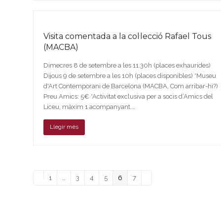
Visita comentada a la col·lecció Rafael Tous
(MACBA)
Dimecres 8 de setembre a les 11.30h (places exhaurides)
Dijous 9 de setembre a les 10h (places disponibles) *Museu
d'Art Contemporani de Barcelona (MACBA, Com arribar-hi?)
Preu Amics: 5€ *Activitat exclusiva per a socis d’Amics del
Liceu, màxim 1 acompanyant.…
Llegir més
Previous
Page
Page
Page
Page
Page
Page
Next
1
…
3
4
5
6
7