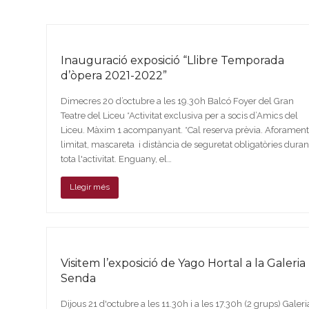
Inauguració exposició “Llibre Temporada
d’òpera 2021-2022”
Dimecres 20 d’octubre a les 19.30h Balcó Foyer del Gran
Teatre del Liceu *Activitat exclusiva per a socis d’Amics del
Liceu. Màxim 1 acompanyant. *Cal reserva prèvia. Aforamen
limitat, mascareta i distància de seguretat obligatòries duran
tota l'activitat. Enguany, el…
Llegir més
Visitem l’exposició de Yago Hortal a la Galeria
Senda
Dijous 21 d'octubre a les 11.30h i a les 17.30h (2 grups) Galeri