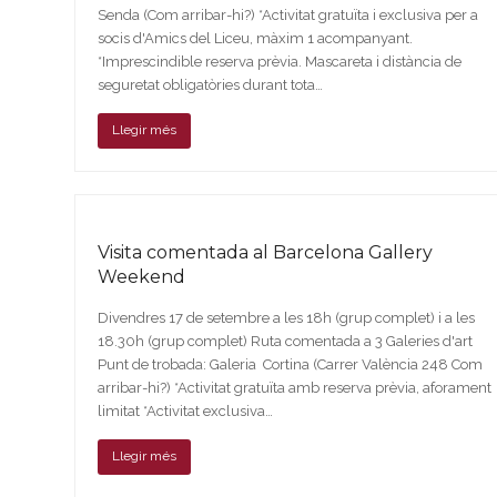
Senda (Com arribar-hi?) *Activitat gratuïta i exclusiva per a
socis d'Amics del Liceu, màxim 1 acompanyant.
*Imprescindible reserva prèvia. Mascareta i distància de
seguretat obligatòries durant tota…
Llegir més
Visita comentada al Barcelona Gallery
Weekend
Divendres 17 de setembre a les 18h (grup complet) i a les
18.30h (grup complet) Ruta comentada a 3 Galeries d'art
Punt de trobada: Galeria Cortina (Carrer València 248 Com
arribar-hi?) *Activitat gratuïta amb reserva prèvia, aforament
limitat *Activitat exclusiva…
Llegir més