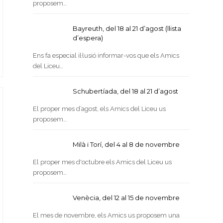
proposem…
Bayreuth, del 18 al 21 d’agost (llista
d’espera)
Ens fa especial il·lusió informar-vos que els Amics
del Liceu…
Schubertíada, del 18 al 21 d’agost
El proper mes d’agost, els Amics del Liceu us
proposem…
Milà i Torí, del 4 al 8 de novembre
El proper mes d'octubre els Amics del Liceu us
proposem…
Venècia, del 12 al 15 de novembre
El mes de novembre, els Amics us proposem una