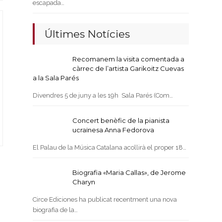
escapada…
Últimes Notícies
Recomanem la visita comentada a
càrrec de l’artista Garikoitz Cuevas
a la Sala Parés
Divendres 5 de juny a les 19h Sala Parés (Com…
Concert benèfic de la pianista
ucraïnesa Anna Fedorova
El Palau de la Música Catalana acollirà el proper 18…
Biografia «Maria Callas», de Jerome
Charyn
Circe Ediciones ha publicat recentment una nova
biografia de la…