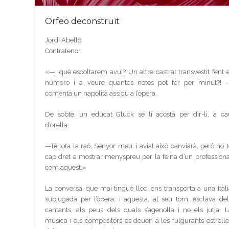
Orfeo deconstruït
Jordi Abelló
Contratenor
«
—
I què escoltarem avui? Un altre castrat transvestit fent e
número i a veure quantes notes pot fer per minut?!
comentà un napolità assidu a l’òpera.
De sobte, un educat Gluck se li acostà per dir-li, a ca
d’orella:
—
Té tota la raó, Senyor meu, i aviat això canviarà, però no t
cap dret a mostrar menyspreu per la feina d’un professiona
com aquest.»
La conversa, que mai tingué lloc, ens transporta a una Itàli
subjugada per l’òpera; i aquesta, al seu torn, esclava del
cantants, als peus dels quals s’agenolla i no els jutja. L
música i els compositors es deuen a les fulgurants estrelle