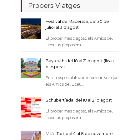
Propers Viatges
Festival de Macerata, del 30 de
juliol al 3 d’agost
El proper mes d’agost, els Amics del
Liceu us proposem…
Bayreuth, del 18 al 21 d’agost (llista
d’espera)
Ens fa especial il·lusió informar-vos que
els Amics del Liceu…
Schubertíada, del 18 al 21 d’agost
El proper mes d’agost, els Amics del
Liceu us proposem…
Milà i Torí, del 4 al 8 de novembre