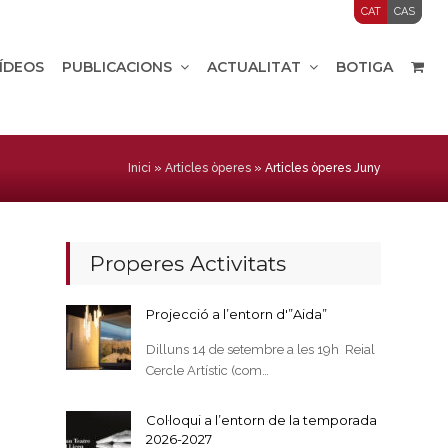
CAT
CAS
VÍDEOS
PUBLICACIONS
ACTUALITAT
BOTIGA
Inici
»
Articles òperes
»
Articles òperes Juny
Properes Activitats
Projecció a l’entorn d'”Aida”
Dilluns 14 de setembre a les 19h Reial
Cercle Artístic (com…
Col·loqui a l’entorn de la temporada
2026-2027