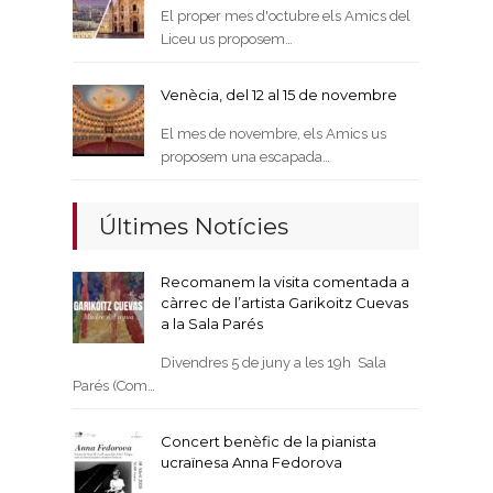
El proper mes d'octubre els Amics del
Liceu us proposem…
Venècia, del 12 al 15 de novembre
El mes de novembre, els Amics us
proposem una escapada…
Últimes Notícies
Recomanem la visita comentada a
càrrec de l’artista Garikoitz Cuevas
a la Sala Parés
Divendres 5 de juny a les 19h Sala
Parés (Com…
Concert benèfic de la pianista
ucraïnesa Anna Fedorova