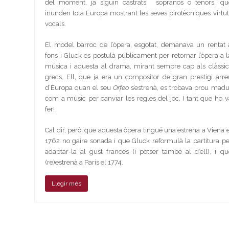
del moment, ja siguin castrats, sopranos o tenors, qu
inunden tota Europa mostrant les seves pirotècniques virtut
vocals.
El model barroc de l’òpera, esgotat, demanava un rentat 
fons i Gluck es postulà públicament per retornar l’òpera a l
música i aquesta al drama, mirant sempre cap als clàssic
grecs. Ell, que ja era un compositor de gran prestigi arre
d’Europa quan el seu
Orfeo
s’estrenà, es trobava prou madu
com a músic per canviar les regles del joc. I tant que ho v
fer!
Cal dir, però, que aquesta òpera tingué una estrena a Viena e
1762 no gaire sonada i que Gluck reformulà la partitura pe
adaptar-la al gust francès (i potser també al d’ell), i qu
(re)estrenà a París el 1774.
Llegir més