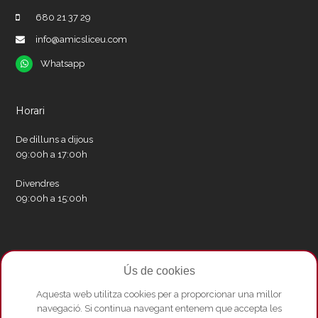
680 21 37 29
info@amicsliceu.com
Whatsapp
Whatsapp
Horari
De dilluns a dijous
09:00h a 17:00h
Divendres
09:00h a 15:00h
Xarxes socials
Ús de cookies
Twitter
Facebook
Instagram
Whatsapp
Youtube
Aquesta web utilitza cookies per a proporcionar una millor
navegació. Si continua navegant entenem que accepta les