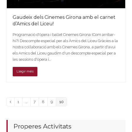
Gaudeix dels Cinemes Girona amb el carnet
d’Amics del Liceu!
Programació d'òpera i ballet Cinemes Girona (Com arribar-
hi?) Descompte especial per als Amics del Liceu Gràcies a la
nostra col·laboració amb els Cinemes Girona, a partir d'avui
els Amics del Liceu gaudim d'un descompte especial per a
les sessions d'òpera i…
Llegir més
Page
Page
Page
Page
Page
Previous
1
…
7
8
9
10
Properes Activitats