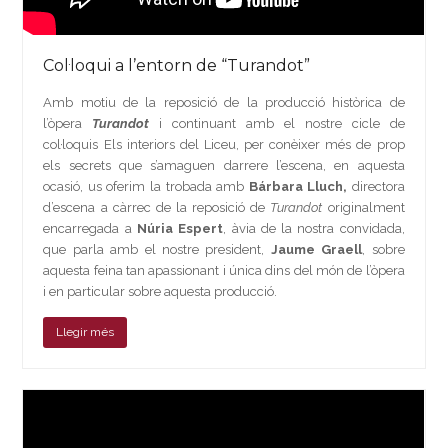
Col·loqui a l’entorn de “Turandot”
Amb motiu de la reposició de la producció històrica de
l’òpera
Turandot
i continuant amb el nostre cicle de
col·loquis Els interiors del Liceu, per conèixer més de prop
els secrets que s’amaguen darrere l’escena, en aquesta
ocasió, us oferim la trobada amb
Bárbara Lluch,
directora
d’escena a càrrec de la reposició de
Turandot
originalment
encarregada a
Núria Espert
, àvia de la nostra convidada,
que parla amb el nostre president,
Jaume Graell
, sobre
aquesta feina tan apassionant i única dins del món de l’òpera
i en particular sobre aquesta producció.
Llegir més