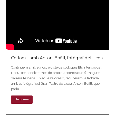
Col·loqui amb Antoni Bofill, fotògraf del Liceu
Continuem amb el nostre cicle de col·loquis Els interiors del
Liceu, per conèixer més de prop els secrets que s’amaguen
darrere l’escena. En aquesta ocasió, recuperem la trobada
amb el fotògraf del Gran Teatre de Liceu, Antoni Bofill, que
parla…
Llegir més