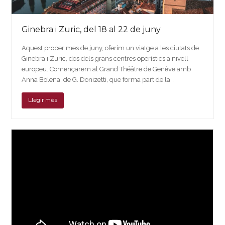
Ginebra i Zuric, del 18 al 22 de juny
Aquest proper mes de juny, oferim un viatge a les ciutats de
Ginebra i Zuric, dos dels grans centres operístics a nivell
europeu. Començarem al Grand Théâtre de Genève amb
Anna Bolena, de G. Donizetti, que forma part de la…
Llegir més