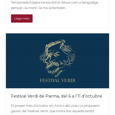
Temporada d’òpera ha escollit el dibuix com a llenguatge
perquè «la ment i la ma sintonitzen…
Llegir més
Festival Verdi de Parma, del 6 a l’11 d’octubre
El proper mes d’octubre, els Amics del Liceu us proposem
gaudir del Festival Verdi, que tindrà lloc aquesta tardor