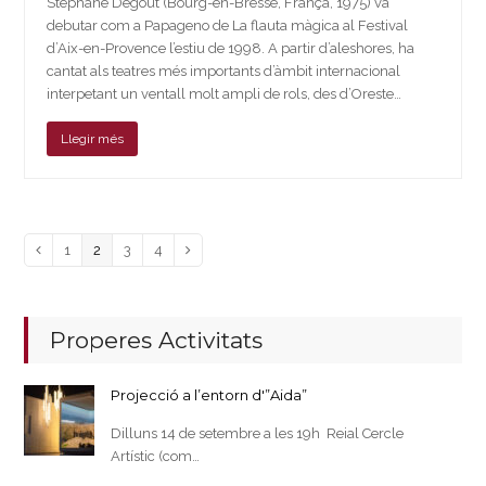
Stéphane Degout (Bourg-en-Bresse, França, 1975) va
debutar com a Papageno de La flauta màgica al Festival
d’Aix-en-Provence l’estiu de 1998. A partir d’aleshores, ha
cantat als teatres més importants d’àmbit internacional
interpetant un ventall molt ampli de rols, des d’Oreste…
Llegir més
Page
Page
Page
Page
Previous
1
2
3
4
Next
Properes Activitats
Projecció a l’entorn d'”Aida”
Dilluns 14 de setembre a les 19h Reial Cercle
Artístic (com…