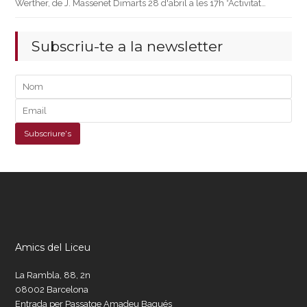
Werther, de J. Massenet Dimarts 28 d'abril a les 17h *Activitat…
Subscriu-te a la newsletter
Amics del Liceu
La Rambla, 88, 2n
08002 Barcelona
Entrada per Passatge Amadeu Bagués