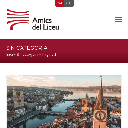
CAT
CAS
SIN CATEGORÍA
Inici
»
Sin categoría
»
Pàgina 2