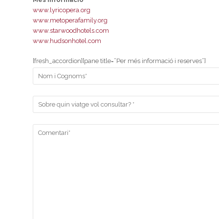
www.lyricopera.org
www.metoperafamily.org
www.starwoodhotels.com
www.hudsonhotel.com
[fresh_accordion][pane title=”Per més informació i reserves”]