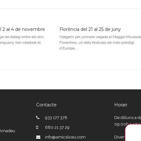
 2 al 4 de novembre
Florència del 21 al 25 de juny
e de diàleg entre els dos
Viatgem per primera vegada al Maggio Musical
enguany han celebrat el
Fiorentino, un dels festivals de més prestigi
d’Europa,…
Contacte
Horari
933 177 378
De dilluns a d
09:00h a 17:
680 21 37 29
e Amadeu
info@amicsliceu.com
Divendres