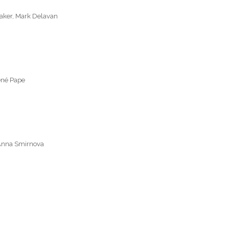
baker, Mark Delavan
René Pape
, Anna Smirnova