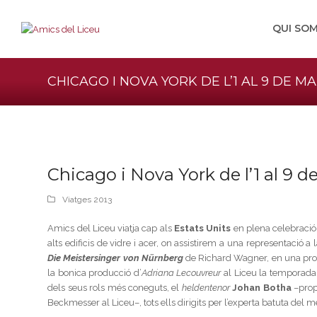
QUI SO
CHICAGO I NOVA YORK DE L’1 AL 9 DE MA
Chicago i Nova York de l’1 al 9 
Viatges 2013
Amics del Liceu viatja cap als
Estats Units
en plena celebració
alts edificis de vidre i acer, on assistirem a una representació a
Die Meistersinger von Nürnberg
de Richard Wagner, en una prod
la bonica producció d’
Adriana Lecouvreur
al Liceu la temporad
dels seus rols més coneguts, el
heldentenor
Johan Botha
–prop
Beckmesser al Liceu–, tots ells dirigits per l’experta batuta del 