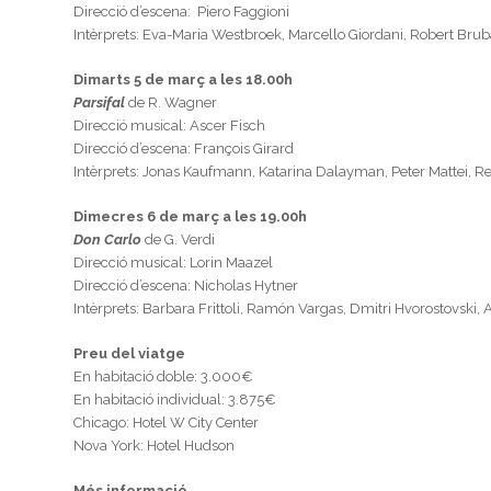
Direcció d’escena: Piero Faggioni
Intèrprets: Eva-Maria Westbroek, Marcello Giordani, Robert Bru
Dimarts 5 de març a les 18.00h
Parsifal
de R. Wagner
Direcció musical: Ascer Fisch
Direcció d’escena: François Girard
Intèrprets: Jonas Kaufmann, Katarina Dalayman, Peter Mattei, 
Dimecres 6 de març a les 19.00h
Don Carlo
de G. Verdi
Direcció musical: Lorin Maazel
Direcció d’escena: Nicholas Hytner
Intèrprets: Barbara Frittoli, Ramón Vargas, Dmitri Hvorostovski
Preu del viatge
En habitació doble: 3.000€
En habitació individual: 3.875€
Chicago: Hotel W City Center
Nova York: Hotel Hudson
Més informació