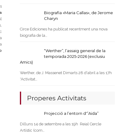
s
a
Biografia «Maria Callas», de Jerome
Charyn
l
,
Circe Ediciones ha publicat recentment una nova
oc
biografia de la…
a
a
o
“Werther”, l’assaig general de la
temporada 2025-2026 (exclusiu
Amics)
Werther, de J. Massenet Dimarts 28 d'abril a les 17h
*Activitat…
Properes Activitats
Projecció a l’entorn d'”Aida”
Dilluns 14 de setembre a les 19h Reial Cercle
Artístic (com…