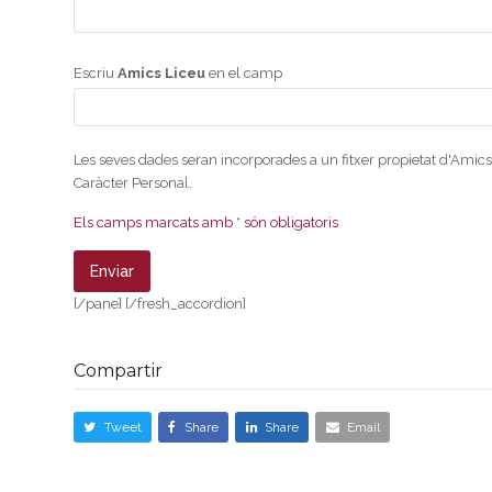
Escriu
Amics Liceu
en el camp
Les seves dades seran incorporades a un fitxer propietat d'Amics
Caràcter Personal.
Els camps marcats amb * són obligatoris
[/pane] [/fresh_accordion]
Compartir
Tweet
Share
Share
Email