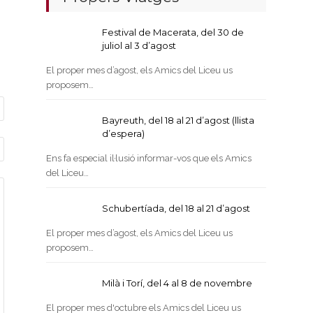
Festival de Macerata, del 30 de
juliol al 3 d’agost
El proper mes d’agost, els Amics del Liceu us
proposem…
Bayreuth, del 18 al 21 d’agost (llista
d’espera)
Ens fa especial il·lusió informar-vos que els Amics
del Liceu…
Schubertíada, del 18 al 21 d’agost
El proper mes d’agost, els Amics del Liceu us
proposem…
Milà i Torí, del 4 al 8 de novembre
El proper mes d'octubre els Amics del Liceu us