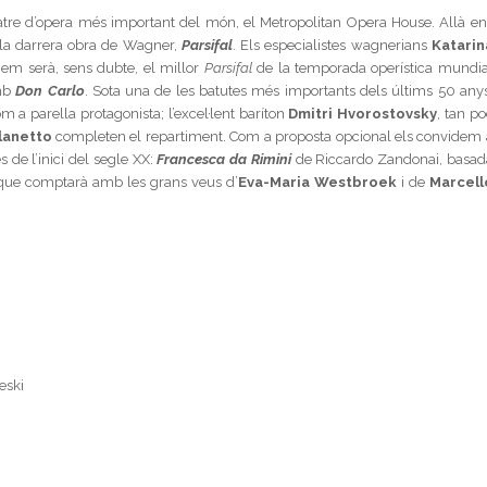
eatre d’opera més important del món, el Metropolitan Opera House. Allà en
 la darrera obra de Wagner,
Parsifal
. Els especialistes wagnerians
Katarin
em serà, sens dubte, el millor
Parsifal
de la temporada operística mundia
amb
Don Carlo
. Sota una de les batutes més importants dels últims 50 anys
m a parella protagonista; l’excel·lent baríton
Dmitri Hvorostovsky
, tan p
rlanetto
completen el repartiment. Com a proposta opcional els convidem 
 de l’inici del segle XX:
Francesca da Rimini
de Riccardo Zandonai, basad
que comptarà amb les grans veus d’
Eva-Maria Westbroek
i de
Marcell
eski