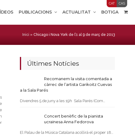
CAT
CAS
VÍDEOS
PUBLICACIONS
ACTUALITAT
BOTIGA
Inici
»
Chicago i Nova York de l’1 al 9 de març de 2013
Últimes Notícies
Recomanem la visita comentada a
càrrec de l’artista Garikoitz Cuevas
a la Sala Parés
s
Divendres 5 de juny a les 19h Sala Parés (Com…
de
e
Concert benèfic de la pianista
n
ucraïnesa Anna Fedorova
r
El Palau de la Música Catalana acollirà el proper 18…