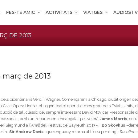
M
FES-TE AMIC
ACTIVITATS
VIATGES
ÀUDIOS I 
RÇ DE 2013
de març de 2013
 dels bicentenaris Verdi i Wagner. Començarem a Chicago, ciutat origen del
 la Civic Opera House, el segon teatre operístic més gran dels Estats Units, 
ucció de tall clàssic del sempre interessant David McVicar –responsable d
a passada–, amb un repartiment encapçalat pel veterà
James Morris
, en u
er Siegmund a l’
Anell
del Festival de Bayreuth 2013–, i
Bo Skovhus
–darre
mestre
Sir Andrew Davis
–que enguany retorna al Liceu per dirigir
Rusalka
–.