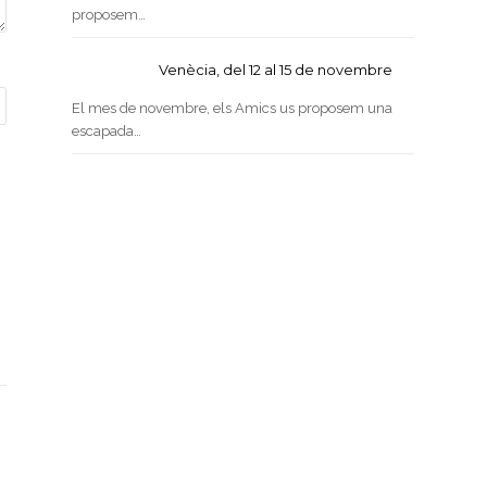
proposem…
Venècia, del 12 al 15 de novembre
El mes de novembre, els Amics us proposem una
escapada…