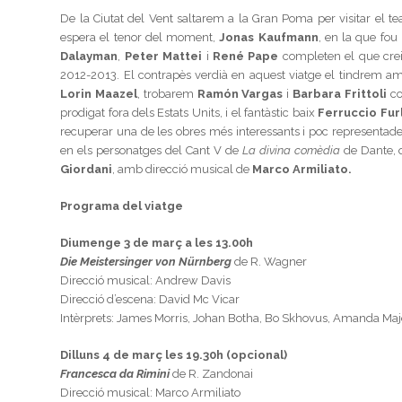
De la Ciutat del Vent saltarem a la Gran Poma per visitar el t
espera el tenor del moment,
Jonas Kaufmann
, en la que fou
Dalayman
,
Peter Mattei
i
René Pape
completen el que crei
2012-2013. El contrapès verdià en aquest viatge el tindrem 
Lorin Maazel
, trobarem
Ramón Vargas
i
Barbara Frittoli
co
prodigat fora dels Estats Units, i el fantàstic baix
Ferruccio Fu
recuperar una de les obres més interessants i poc representades
en els personatges del Cant V de
La divina comèdia
de Dante, 
Giordani
, amb direcció musical de
Marco Armiliato.
Programa del viatge
Diumenge 3 de març a les 13.00h
Die Meistersinger von Nürnberg
de R. Wagner
Direcció musical: Andrew Davis
Direcció d’escena: David Mc Vicar
Intèrprets: James Morris, Johan Botha, Bo Skhovus, Amanda Maj
Dilluns 4 de març les 19.30h (opcional)
Francesca da Rimini
de R. Zandonai
Direcció musical: Marco Armiliato