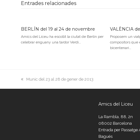
Entrades relacionades
BERLÍN del 19 al 24 de novembre
VALÈNCIA del
Amics del Liceu ha escollit la ciutat de Berlín per
Proposem un viatg
celebrar enguany una tardor Verdi…
compositors que 
bicentenari…
previous
Munic del 23 al 28 de gener de 2013
post:
Amics del Liceu
La Rambla, 88, 2n
08002 Barcelona
Entrada per Passatg
Bagués