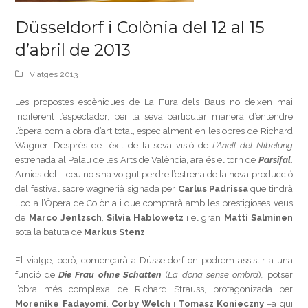
Düsseldorf i Colònia del 12 al 15
d’abril de 2013
Viatges 2013
Les propostes escèniques de La Fura dels Baus no deixen mai
indiferent l’espectador, per la seva particular manera d’entendre
l’òpera com a obra d’art total, especialment en les obres de Richard
Wagner. Després de l’èxit de la seva visió de
L’Anell del Nibelung
estrenada al Palau de les Arts de València, ara és el torn de
Parsifal
.
Amics del Liceu no s’ha volgut perdre l’estrena de la nova producció
del festival sacre wagnerià signada per
Carlus Padrissa
que tindrà
lloc a l’Òpera de Colònia i que comptarà amb les prestigioses veus
de
Marco Jentzsch
,
Silvia Hablowetz
i el gran
Matti Salminen
sota la batuta de
Markus Stenz
.
El viatge, però, començarà a Düsseldorf on podrem assistir a una
funció de
Die Frau ohne Schatten
(
La dona sense ombra
)
,
potser
l’obra més complexa
de Richard Strauss, protagonizada per
Morenike Fadayomi
,
Corby Welch
i
Tomasz Konieczny
–a qui