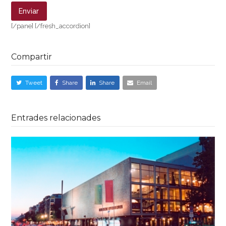
[/pane] [/fresh_accordion]
Compartir
Tweet
Share
Share
Email
Entrades relacionades