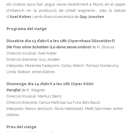
els nostres socis han pogut veure recentment a Munic en el paper
d’Alberich en la producció de
L’Anell
wagnerià–, sota la batuta
d’
Axel Kober
i amb direcció escènica de
Guy Joosten
.
Programa del viatge
Dissabte dia 13 d’abril a les 18h (Opernhaus Düsseldorf)
Die Frau ohne Schatten
(
La dona sense ombra
)
de R. Strauss
Direcció musical: Axel Kober
Direcció d’escena: Guy Joosten
Intèrprets: Morenike Fadayomi, Corby Welch, Tomasz Konieczny,
Linda Watson, entre d’altres
Diumenge dia 14 d’abril a les 16h (Oper Köln)
Parsifal
de R. Wagner
Direcció musical: Markus Stenz
Direcció d’escena: Carlus Padrissa (La Fura dels Baus)
Intèrprets: Marco Jentzsch, Silvia Hablowetz, Matti Salminen, entre
d’altres
Preu del viatge