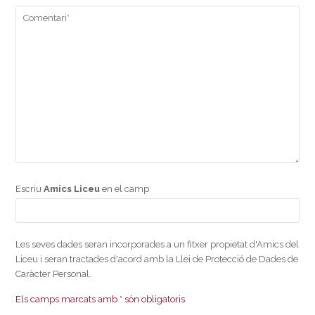
Escriu
Amics Liceu
en el camp
Les seves dades seran incorporades a un fitxer propietat d'Amics del
Liceu i seran tractades d'acord amb la Llei de Protecció de Dades de
Caràcter Personal.
Els camps marcats amb * són obligatoris