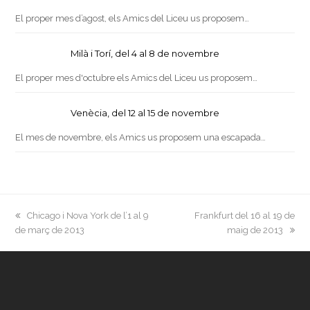
El proper mes d’agost, els Amics del Liceu us proposem…
Milà i Torí, del 4 al 8 de novembre
El proper mes d'octubre els Amics del Liceu us proposem…
Venècia, del 12 al 15 de novembre
El mes de novembre, els Amics us proposem una escapada…
previous
next
Chicago i Nova York de l’1 al 9
Frankfurt del 16 al 19 de
post:
post:
de març de 2013
maig de 2013