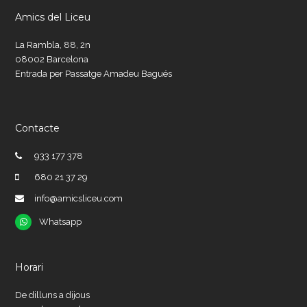
Amics del Liceu
La Rambla, 88, 2n
08002 Barcelona
Entrada per Passatge Amadeu Bagués
Contacte
933 177 378
680 21 37 29
info@amicsliceu.com
Whatsapp
Whatsapp
Horari
De dilluns a dijous