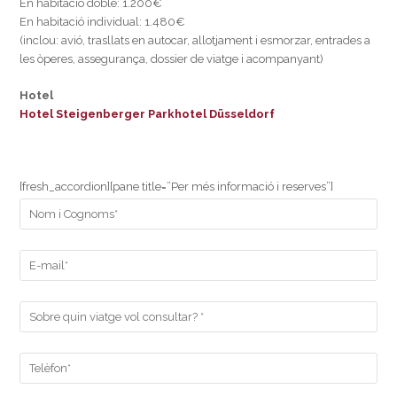
En habitació doble: 1.200€
En habitació individual: 1.480€
(inclou: avió, trasllats en autocar, allotjament i esmorzar, entrades a
les òperes, assegurança, dossier de viatge i acompanyant)
Hotel
Hotel Steigenberger Parkhotel Düsseldorf
[fresh_accordion][pane title=”Per més informació i reserves”]