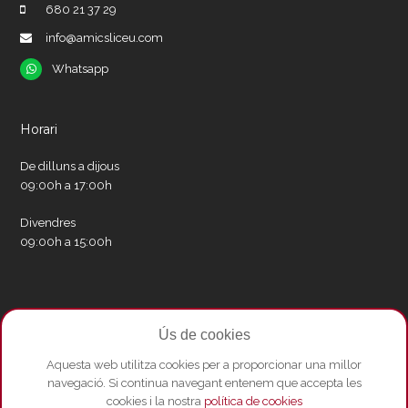
680 21 37 29
info@amicsliceu.com
Whatsapp
Whatsapp
Horari
De dilluns a dijous
09:00h a 17:00h
Divendres
09:00h a 15:00h
Xarxes socials
Ús de cookies
Twitter
Facebook
Instagram
Whatsapp
Youtube
Aquesta web utilitza cookies per a proporcionar una millor
navegació. Si continua navegant entenem que accepta les
cookies i la nostra
política de cookies