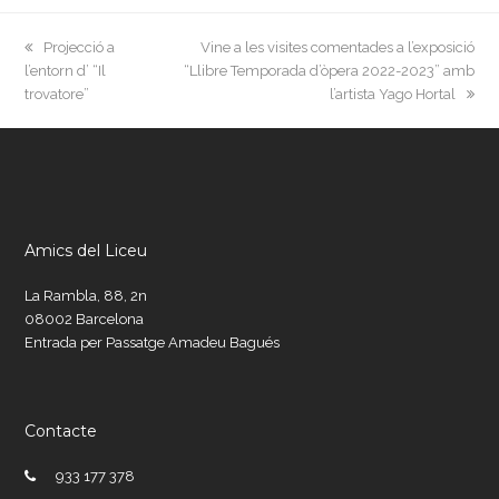
previous
next
Projecció a
Vine a les visites comentades a l’exposició
post:
post:
l’entorn d’ “Il
“Llibre Temporada d’òpera 2022-2023” amb
trovatore”
l’artista Yago Hortal
Amics del Liceu
La Rambla, 88, 2n
08002 Barcelona
Entrada per Passatge Amadeu Bagués
Contacte
933 177 378