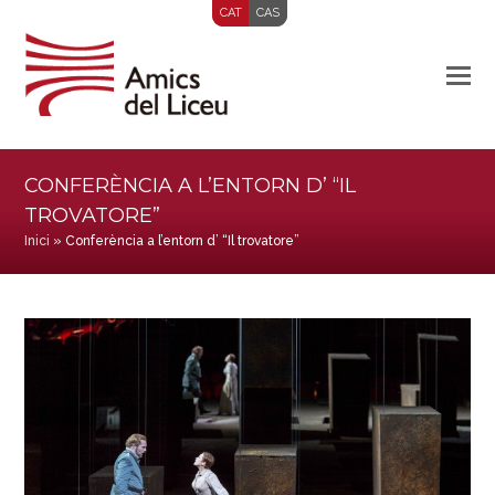
CAT
CAS
CONFERÈNCIA A L’ENTORN D’ “IL
TROVATORE”
Inici
»
Conferència a l’entorn d’ “Il trovatore”