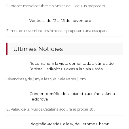
El proper mes d'octubre els Amics del Liceu us proposem…
Venècia, del 12 al 15 de novembre
El mes de novembre, els Amics us proposem una escapada…
Últimes Notícies
Recomanem la visita comentada a càrrec de
l’artista Garikoitz Cuevas a la Sala Parés
Divendres 5 de juny a les 19h Sala Parés (Com…
Concert benèfic de la pianista ucraïnesa Anna
Fedorova
El Palau de la Música Catalana acollirà el proper 18…
Biografia «Maria Callas», de Jerome Charyn