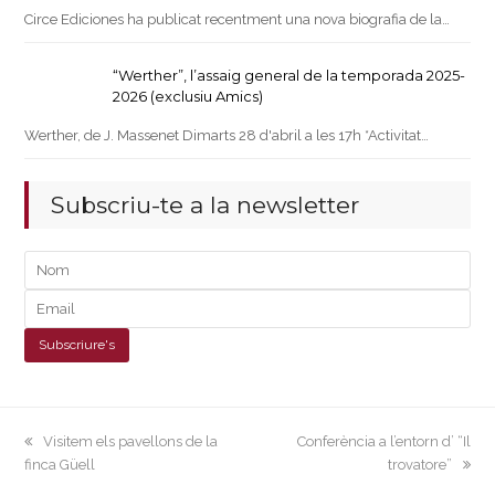
Circe Ediciones ha publicat recentment una nova biografia de la…
“Werther”, l’assaig general de la temporada 2025-
2026 (exclusiu Amics)
Werther, de J. Massenet Dimarts 28 d'abril a les 17h *Activitat…
Subscriu-te a la newsletter
previous
next
Visitem els pavellons de la
Conferència a l’entorn d’ “Il
post:
post:
finca Güell
trovatore”