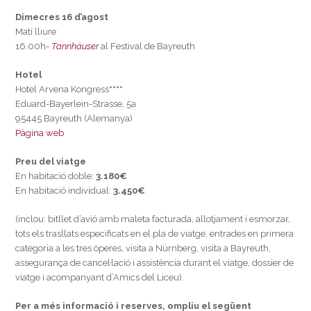
Dimecres 16 d’agost
Matí lliure
16.00h-
Tannhäuser
al Festival de Bayreuth
Hotel
Hotel Arvena Kongress
****
Eduard-Bayerlein-Strasse, 5a
95445 Bayreuth (Alemanya)
Pàgina web
Preu del viatge
En habitació doble:
3.180€
En habitació individual:
3.450€
(inclou: bitllet d’avió amb maleta facturada, allotjament i esmorzar,
tots els trasllats especificats en el pla de viatge, entrades en primera
categoria a les tres òperes, visita a Nürnberg, visita a Bayreuth,
assegurança de cancel·lació i assistència durant el viatge, dossier de
viatge i acompanyant d’Amics del Liceu).
Per a més informació i reserves, ompliu el següent