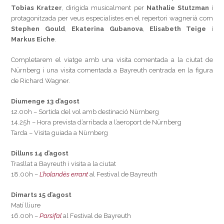
Tobias Kratzer
, dirigida musicalment per
Nathalie Stutzman
i
protagonitzada per veus especialistes en el repertori wagnerià com
Stephen Gould
,
Ekaterina Gubanova
,
Elisabeth Teige
i
Markus Eiche
.
Completarem el viatge amb una visita comentada a la ciutat de
Nürnberg i una visita comentada a Bayreuth centrada en la figura
de Richard Wagner.
Diumenge 13 d’agost
12.00h – Sortida del vol amb destinació Nürnberg
14.25h – Hora prevista d’arribada a l’aeroport de Nürnberg
Tarda – Visita guiada a Nürnberg
Dilluns 14 d’agost
Trasllat a Bayreuth i visita a la ciutat
18.00h –
L’holandès errant
al Festival de Bayreuth
Dimarts 15 d’agost
Matí lliure
16.00h –
Parsifal
al Festival de Bayreuth