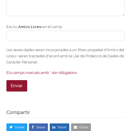
Escriu
Amics Liceu
en el camp
Les seves dades seran incorporades a un fitxer propietat d'Amics del
Liceu i seran tractades d'acord amb la Llei de Protecció de Dades de
Caràcter Personal.
Els camps marcats amb * són obligatoris
Compartir
Tweet
Share
Share
Email