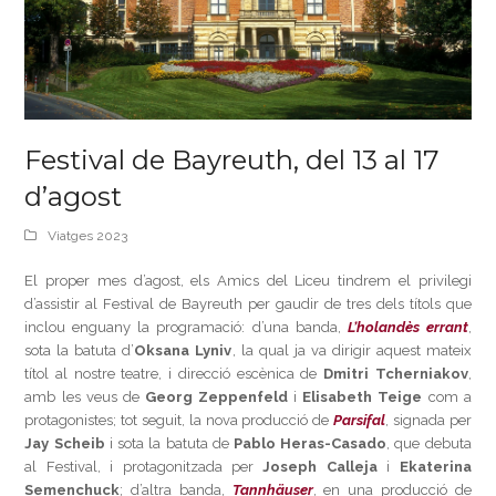
Festival de Bayreuth, del 13 al 17
d’agost
Viatges 2023
El proper mes d’agost, els Amics del Liceu tindrem el privilegi
d’assistir al Festival de Bayreuth per gaudir de tres dels títols que
inclou enguany la programació: d’una banda,
L’holandès errant
,
sota la batuta d’
Oksana Lyniv
, la qual ja va dirigir aquest mateix
títol al nostre teatre, i direcció escènica de
Dmitri Tcherniakov
,
amb les veus de
Georg Zeppenfeld
i
Elisabeth Teige
com a
protagonistes; tot seguit, la nova producció de
Parsifal
, signada per
Jay Scheib
i sota la batuta de
Pablo Heras-Casado
, que debuta
al Festival, i protagonitzada per
Joseph Calleja
i
Ekaterina
Semenchuck
; d’altra banda,
Tannhäuser
, en una producció de