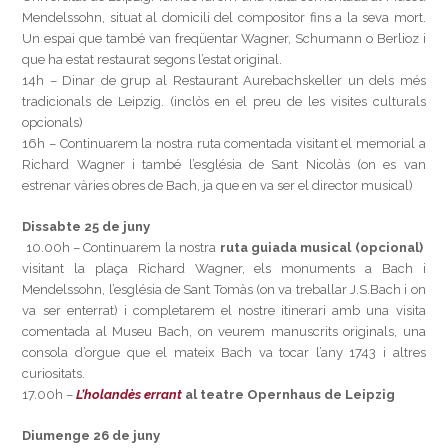
Mendelssohn, situat al domicili del compositor fins a la seva mort.
Un espai que també van freqüentar Wagner, Schumann o Berlioz i
que ha estat restaurat segons l’estat original.
14h – Dinar de grup al Restaurant Aurebachskeller un dels més
tradicionals de Leipzig. (inclòs en el preu de les visites culturals
opcionals)
16h – Continuarem la nostra ruta comentada visitant el memorial a
Richard Wagner i també l’església de Sant Nicolàs (on es van
estrenar vàries obres de Bach, ja que en va ser el director musical)
Dissabte 25 de juny
10.00h – Continuarem la nostra
ruta guiada musical
(opcional)
visitant la plaça Richard Wagner, els monuments a Bach i
Mendelssohn, l’església de Sant Tomàs (on va treballar J.S.Bach i on
va ser enterrat) i completarem el nostre itinerari amb una visita
comentada al Museu Bach, on veurem manuscrits originals, una
consola d’orgue que el mateix Bach va tocar l’any 1743 i altres
curiositats.
17.00h –
L’holandès errant
al teatre Opernhaus de Leipzig
Diumenge 26 de juny