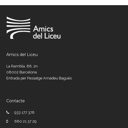
post:
post:
Amics del Liceu
La Rambla, 88, 2n
08002 Barcelona
Entrada per Passatge Amadeu Bagués
Contacte
933 177 378
680 21 37 29