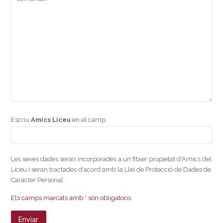
Escriu
Amics Liceu
en el camp
Les seves dades seran incorporades a un fitxer propietat d'Amics del
Liceu i seran tractades d'acord amb la Llei de Protecció de Dades de
Caràcter Personal.
Els camps marcats amb * són obligatoris