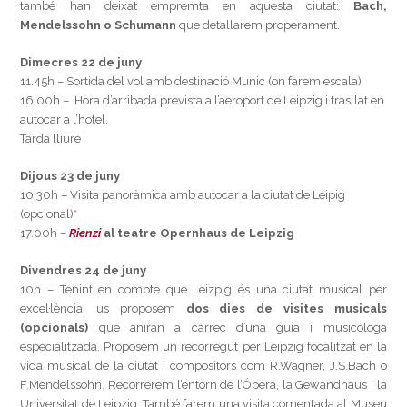
també han deixat empremta en aquesta ciutat:
Bach,
Mendelssohn o Schumann
que detallarem properament.
Dimecres 22 de juny
11.45h – Sortida del vol amb destinació Munic (on farem escala)
16.00h – Hora d’arribada prevista a l’aeroport de Leipzig i trasllat en
autocar a l’hotel.
Tarda lliure
Dijous 23 de juny
10.30h – Visita panoràmica amb autocar a la ciutat de Leipig
(opcional)*
17.00h –
Rienzi
al teatre Opernhaus de Leipzig
Divendres 24 de juny
10h – Tenint en compte que Leizpig és una ciutat musical per
excel·lència, us proposem
dos dies de visites musicals
(opcionals)
que aniran a càrrec d’una guia i musicòloga
especialitzada. Proposem un recorregut per Leipzig focalitzat en la
vida musical de la ciutat i compositors com R.Wagner, J.S.Bach o
F.Mendelssohn. Recorrerem l’entorn de l’Ópera, la Gewandhaus i la
Universitat de Leipzig. També farem una visita comentada al Museu