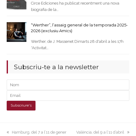
Circe Ediciones ha publicat recentment una nova
biografia de la…
“Werther”, l’assaig general de la temporada 2025-
2026 (exclusiu Amics)
Werther, de J. Massenet Dimarts 28 d'abril a les 17h
*Activitat…
Subscriu-te a la newsletter
previous
next
Hamburg, del 7 a l’11 de gener
València, del 9 a l’11 d’abril