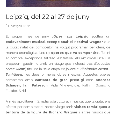
Leipzig, del 22 al 27 de juny
Viatges 2022
El proper mes de juny l’
Opernhaus Leipzig
acollirà un
esdeveniment musical excepcional
: el
Festival Wagner
que
la ciutat natal del compositor ha volgut programar per oferir, de
manera cronològica,
les 13 òperes que va compondre.
Tenint
en compte l’excepcionalitat d’aquest festival, els Amics del Liceu us
proposem gaudir-ne amb un viatge que inclourà tres d’aquestes
obres:
Rienzi,
títol de la seva etapa de joventut,
L’holandès errant
i
Tanhäuser,
les dues primeres obres mestres.
Aquestes òperes
comptaran amb
cantants de gran prestigi
com
Andreas
Schager, Iain Paterson
, Vida Mikneviciute, Kathrin Göring o
Elisabet Strid.
A més, aprofitarem l’àmplia vida cultural i musical que la ciutat ens
ofereix per completar el nostre viatge amb
visites temàtiques a
l’entorn de la figura de Richard Wagner
i altres músics que