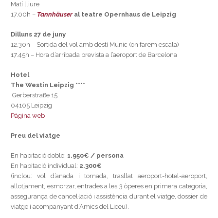
Matí lliure
17.00h –
Tannhäuser
al teatre Opernhaus de Leipzig
Dilluns 27 de juny
12.30h – Sortida del vol amb destí Munic (on farem escala)
17.45h – Hora d’arribada prevista a l’aeroport de Barcelona
Hotel
The Westin Leipzig ****
Gerberstraße 15
04105 Leipzig
Pàgina web
Preu del viatge
En habitació doble:
1.950€ / persona
En habitació individual:
2.300€
(inclou: vol d’anada i tornada, trasllat aeroport-hotel-aeroport,
allotjament, esmorzar, entrades a les 3 òperes en primera categoria,
assegurança de cancel·lació i assistència durant el viatge, dossier de
viatge i acompanyant d’Amics del Liceu).