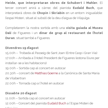
Heide, que interpretaran obres de Schubert i Mahler.
El
tercer concert anirà a càrrec del pianista
Eudald Buch,
que
interpretarà obres de
Chopin i Skriabin
en un entorn inigualable:
l’espai Misteri, situat al subsòl de la deu d’aigua de Vilajuïga.
Completarem la nostra sortida amb una
visita guiada al Museu
Dalí
de Figueres i un
dinar de grup al restaurant de l’hotel
Duran
, situat també a Figueres.
Divendres 19 d’agost
15.00h – Trobada al Passeig de Sant Joan (Entre Casp i Gran Via)
17.00h – Arribada a l’Hotel President de Figueres (estona lliure per
instal·lar-se a les habitacions)
19.00h – Sortida cap al concert en autocar
20.30h – concert de
Matthias Goerne
a la Canònica de Santa Maria
de Vilabertran
22.00h – Tornada cap a l’hotel en autocar
Dissabte 20 d’agost
11.00h – Sortida cap al concert en autocar
12.00h – Concert del pianista
Eudald Buch
a l’Espai Misteri de