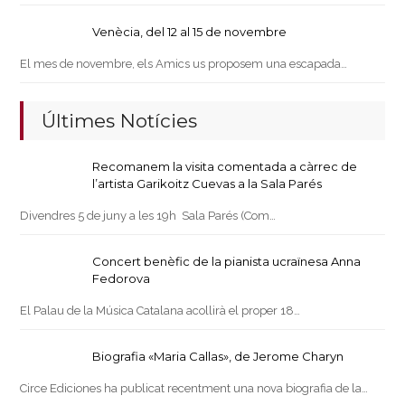
Venècia, del 12 al 15 de novembre
El mes de novembre, els Amics us proposem una escapada…
Últimes Notícies
Recomanem la visita comentada a càrrec de
l’artista Garikoitz Cuevas a la Sala Parés
Divendres 5 de juny a les 19h Sala Parés (Com…
Concert benèfic de la pianista ucraïnesa Anna
Fedorova
El Palau de la Música Catalana acollirà el proper 18…
Biografia «Maria Callas», de Jerome Charyn
Circe Ediciones ha publicat recentment una nova biografia de la…