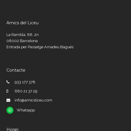
Amics del Liceu
La Rambla, 88, 2n
08002 Barcelona
Entrada per Passatge Amadeu Bagués
Contacte
933 177 378
680 21 37 29
info@amicsliceu.com
Whatsapp
Whatsapp
Horari