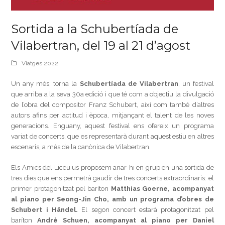
Sortida a la Schubertíada de
Vilabertran, del 19 al 21 d’agost
Viatges 2022
Un any més, torna la
Schubertíada de Vilabertran
, un festival
que arriba a la seva 30a edició i que té com a objectiu la divulgació
de l’obra del compositor Franz Schubert, així com també d’altres
autors afins per actitud i època, mitjançant el talent de les noves
generacions. Enguany, aquest festival ens ofereix un programa
variat de concerts, que es representarà durant aquest estiu en altres
escenaris, a més de la canònica de Vilabertran.
Els Amics del Liceu us proposem anar-hi en grup en una sortida de
tres dies que ens permetrà gaudir de tres concerts extraordinaris: el
primer protagonitzat pel baríton
Matthias Goerne, acompanyat
al piano per Seong-Jin Cho, amb un programa d’obres de
Schubert i Händel.
El segon concert estarà protagonitzat pel
baríton
Andrè Schuen, acompanyat al piano per Daniel