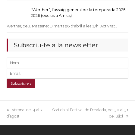
“Werther”, l’assaig general de la temporada 2025-
2026 (exclusiu Amics)
Werther, de J. Massenet Dimarts 28 d'abril a les 17h *Activitat…
Subscriu-te a la newsletter
previous
next
Verona, del 4 al 7
Sortida al Festival de Peralada, del 30 al 31
post:
post:
d’agost
de juliol