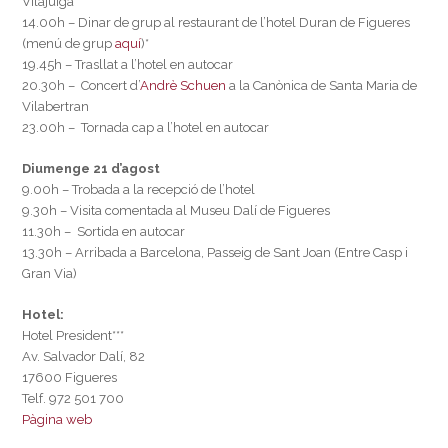
Vilajuïga
14.00h – Dinar de grup al restaurant de l’hotel Duran de Figueres
(menú de grup
aquí
)*
19.45h – Trasllat a l’hotel en autocar
20.30h – Concert d’
Andrè Schuen
a la Canònica de Santa Maria de
Vilabertran
23.00h – Tornada cap a l’hotel en autocar
Diumenge 21 d’agost
9.00h – Trobada a la recepció de l’hotel
9.30h – Visita comentada al Museu Dalí de Figueres
11.30h – Sortida en autocar
13.30h – Arribada a Barcelona, Passeig de Sant Joan (Entre Casp i
Gran Via)
Hotel:
Hotel President***
Av. Salvador Dalí, 82
17600 Figueres
Telf. 972 501 700
Pàgina web