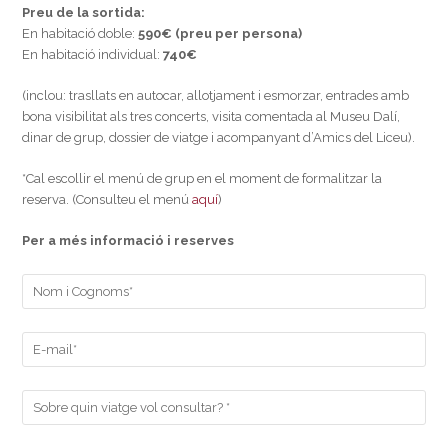
Preu de la sortida:
En habitació doble:
590€ (preu per persona)
En habitació individual:
740€
(inclou: trasllats en autocar, allotjament i esmorzar, entrades amb
bona visibilitat als tres concerts, visita comentada al Museu Dalí,
dinar de grup, dossier de viatge i acompanyant d’Amics del Liceu).
*Cal escollir el menú de grup en el moment de formalitzar la
reserva. (Consulteu el menú
aquí
)
Per a més informació i reserves