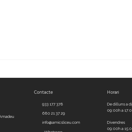
Contacte
Horari
933 177 378
De dilluns a d
09:00h a 17:
680 21 37 29
e Amadeu
info@amicsliceu.com
Divendres
09:00h a 15: