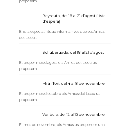
proposem…
Bayreuth, del 18 al 21 d’agost (llista
d’espera)
Ens fa especial il·lusió informar-vos que els Amics
del Liceu…
Schubertíada, del 18 al 21 d’agost
El proper mes d’agost, els Amics del Liceu us
proposem…
Milà i Torí, del 4 al 8 de novembre
El proper mes d'octubre els Amics del Liceu us
proposem…
Venècia, del 12 al 15 de novembre
El mes de novembre, els Amics us proposem una