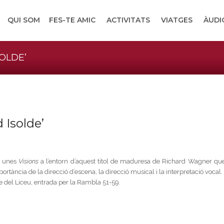
QUI SOM
FES-TE AMIC
ACTIVITATS
VIATGES
ÀUDI
SOLDE’
 Isolde’
a unes
Visions
a l’entorn d’aquest títol de maduresa de Richard Wagner que
rtància de la direcció d’escena, la direcció musical i la interpretació vocal.
re del Liceu, entrada per la Rambla 51-59.