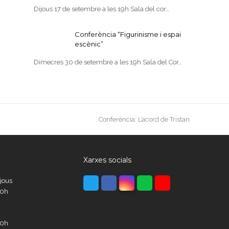
Dijous 17 de setembre a les 19h Sala del cor…
Conferència “Figurinisme i espai
escènic”
Dimecres 30 de setembre a les 19h Sala del Cor…
next
Conferència: L’acord de Tristan
post:
Xarxes socials
Twitter
Facebook
Instagram
Whatsapp
Youtube
ijous
00h
00h