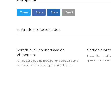
Tweet
Share
Share
Email
Entrades relacionades
Sortida a la Schubertíada de
Sortida a l’A
Vilabertran
Logos Berguedà és
que vol incidir en
Amics del Liceu ha preparat una sortida a una
de les cites musicals imprescindibles de…