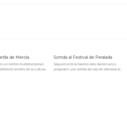
metlla de Merola
Sortida al Festival de Peralada
 un centre multidisciplinari
Seguint amb la tradició dels darrers anys,
 diferents àmbits de la cultura…
proposem una sortida de cap de setmana al…