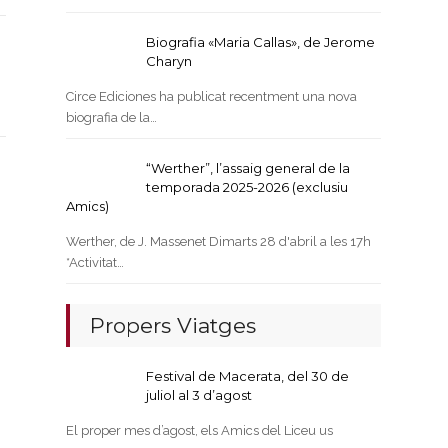
Biografia «Maria Callas», de Jerome
Charyn
Circe Ediciones ha publicat recentment una nova
biografia de la…
“Werther”, l’assaig general de la
temporada 2025-2026 (exclusiu
Amics)
Werther, de J. Massenet Dimarts 28 d'abril a les 17h
*Activitat…
Propers Viatges
Festival de Macerata, del 30 de
juliol al 3 d’agost
El proper mes d’agost, els Amics del Liceu us