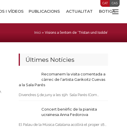
CAT
CAS
OS I VÍDEOS
PUBLICACIONS
ACTUALITAT
BOTIGA
Inici
»
Visions a l’entorn de ‘Tristan und Isolde’
Últimes Notícies
Recomanem la visita comentada a
càrrec de l’artista Garikoitz Cuevas
a la Sala Parés
,
Divendres 5 de juny a les 19h Sala Parés (Com…
Concert benèfic de la pianista
ucraïnesa Anna Fedorova
El Palau de la Música Catalana acollirà el proper 18…