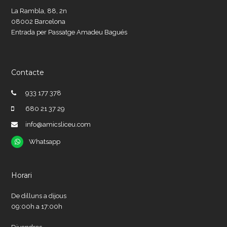
La Rambla, 88, 2n
08002 Barcelona
Entrada per Passatge Amadeu Bagués
Contacte
933 177 378
680 21 37 29
info@amicsliceu.com
Whatsapp
Whatsapp
Horari
De dilluns a dijous
09:00h a 17:00h