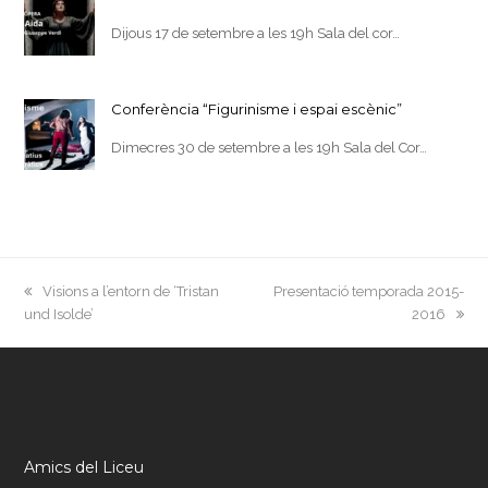
Dijous 17 de setembre a les 19h Sala del cor…
Conferència “Figurinisme i espai escènic”
Dimecres 30 de setembre a les 19h Sala del Cor…
previous
next
Visions a l’entorn de ‘Tristan
Presentació temporada 2015-
post:
post:
und Isolde’
2016
Amics del Liceu