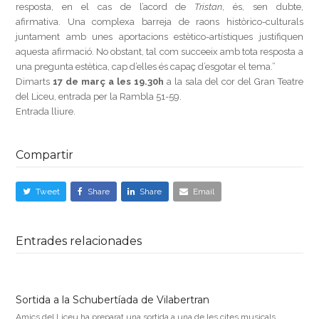
resposta, en el cas de l’acord de
Tristan
, és, sen dubte,
afirmativa. Una complexa barreja de raons històrico-culturals
juntament amb unes aportacions estètico-artístiques justifiquen
aquesta afirmació. No obstant, tal com succeeix amb tota resposta a
una pregunta estètica, cap d’elles és capaç d’esgotar el tema.”
Dimarts
17 de març a les 19.30h
a la sala del cor del Gran Teatre
del Liceu, entrada per la Rambla 51-59.
Entrada lliure.
Compartir
Tweet
Share
Share
Email
Entrades relacionades
Sortida a la Schubertíada de Vilabertran
Amics del Liceu ha preparat una sortida a una de les cites musicals