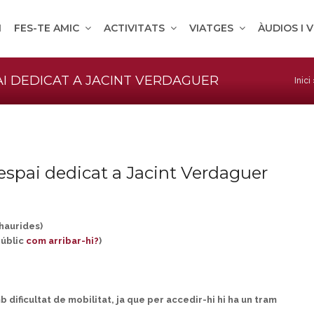
M
FES-TE AMIC
ACTIVITATS
VIATGES
ÀUDIOS I 
PAI DEDICAT A JACINT VERDAGUER
Inici
 espai dedicat a Jacint Verdaguer
xhaurides)
públic
com arribar-hi?
)
 dificultat de mobilitat, ja que per accedir-hi hi ha un tram