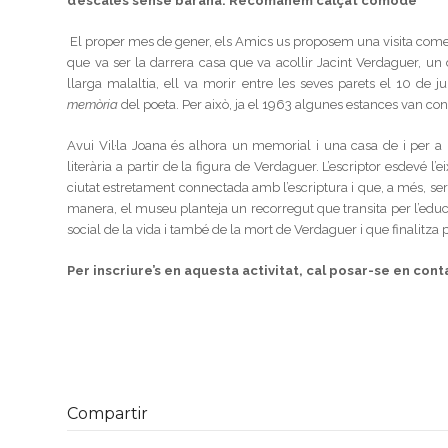
d’escales sense barana. Recomanem calçat còmode
El proper mes de gener, els Amics us proposem una visita comenta
que va ser la darrera casa que va acollir Jacint Verdaguer, 
llarga malaltia, ell va morir entre les seves parets el 10 d
memòria
del poeta. Per això, ja el 1963 algunes estances van con
Avui Vil·la Joana és alhora un memorial i una casa de i per a l
literària a partir de la figura de Verdaguer. L’escriptor esdevé l
ciutat estretament connectada amb l’escriptura i que, a més, ser
manera, el museu planteja un recorregut que transita per l’educa
social de la vida i també de la mort de Verdaguer i que finalitza 
Per inscriure’s en aquesta activitat, cal posar-se en con
Compartir