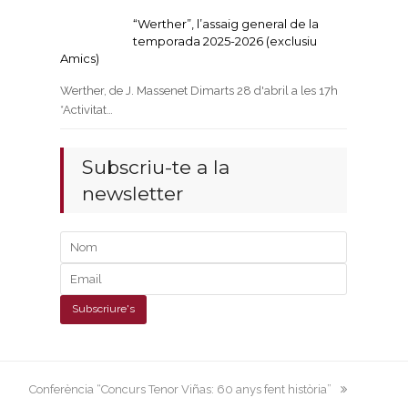
“Werther”, l’assaig general de la
temporada 2025-2026 (exclusiu
Amics)
Werther, de J. Massenet Dimarts 28 d'abril a les 17h
*Activitat…
Subscriu-te a la
newsletter
next
Conferència “Concurs Tenor Viñas: 60 anys fent història”
post: