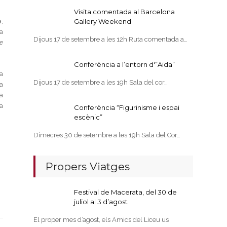
Visita comentada al Barcelona
,
Gallery Weekend
a
Dijous 17 de setembre a les 12h Ruta comentada a…
e
Conferència a l’entorn d'”Aida”
a
Dijous 17 de setembre a les 19h Sala del cor…
na
a
a
Conferència “Figurinisme i espai
escènic”
Dimecres 30 de setembre a les 19h Sala del Cor…
Propers Viatges
Festival de Macerata, del 30 de
juliol al 3 d’agost
El proper mes d’agost, els Amics del Liceu us