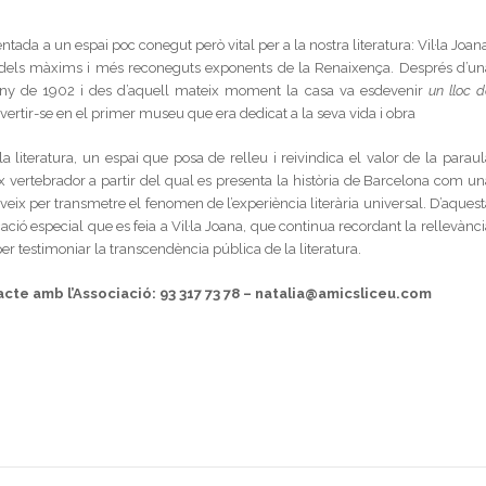
da a un espai poc conegut però vital per a la nostra literatura: Vil·la Joana
un dels màxims i més reconeguts exponents de la Renaixença. Després d’un
e juny de 1902 i des d’aquell mateix moment la casa va esdevenir
un lloc d
vertir-se en el primer museu que era dedicat a la seva vida i obra
a literatura, un espai que posa de relleu i reivindica el valor de la paraul
’eix vertebrador a partir del qual es presenta la història de Barcelona com u
veix per transmetre el fenomen de l’experiència literària universal. D’aquest
ció especial que es feia a Vil·la Joana, que continua recordant la rellevànci
per testimoniar la transcendència pública de la literatura.
tacte amb l’Associació:
93 317 73 78 – natalia@amicsliceu.com