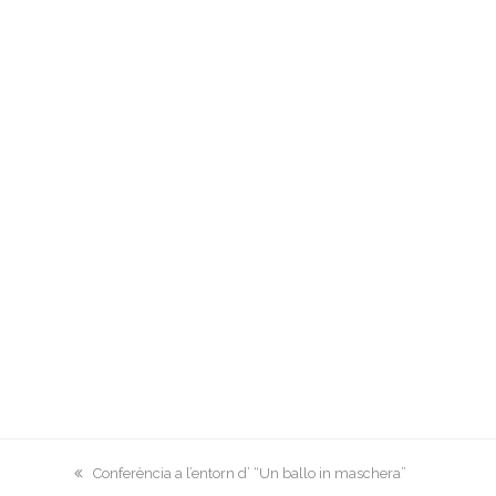
previous
Conferència a l’entorn d’ “Un ballo in maschera”
post: