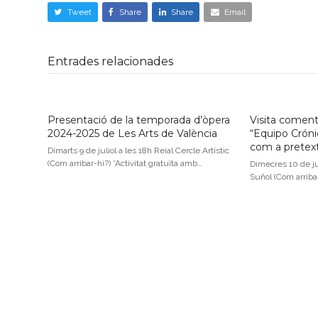
Tweet
Share
Share
Email
Entrades relacionades
Presentació de la temporada d’òpera
Visita coment
2024-2025 de Les Arts de València
“Equipo Crónic
com a pretex
Dimarts 9 de juliol a les 18h Reial Cercle Artístic
(Com arribar-hi?) *Activitat gratuïta amb…
Dimecres 10 de ju
Suñol (Com arriba