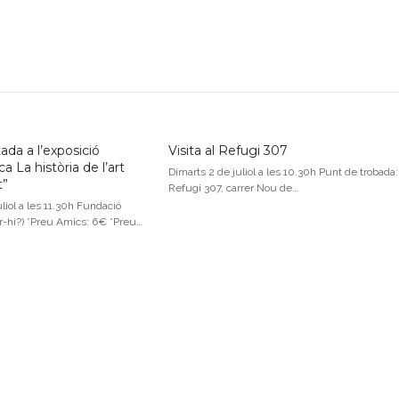
ada a l’exposició
Visita al Refugi 307
a La història de l’art
Dimarts 2 de juliol a les 10.30h Punt de trobada:
t”
Refugi 307, carrer Nou de…
liol a les 11.30h Fundació
r-hi?) *Preu Amics: 6€ *Preu…