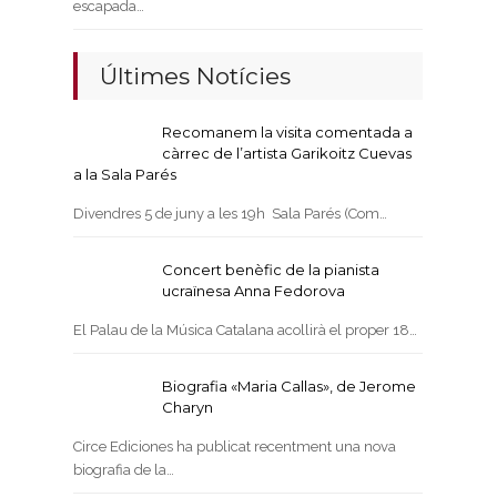
escapada…
Últimes Notícies
Recomanem la visita comentada a
càrrec de l’artista Garikoitz Cuevas
a la Sala Parés
Divendres 5 de juny a les 19h Sala Parés (Com…
Concert benèfic de la pianista
ucraïnesa Anna Fedorova
El Palau de la Música Catalana acollirà el proper 18…
Biografia «Maria Callas», de Jerome
Charyn
Circe Ediciones ha publicat recentment una nova
biografia de la…