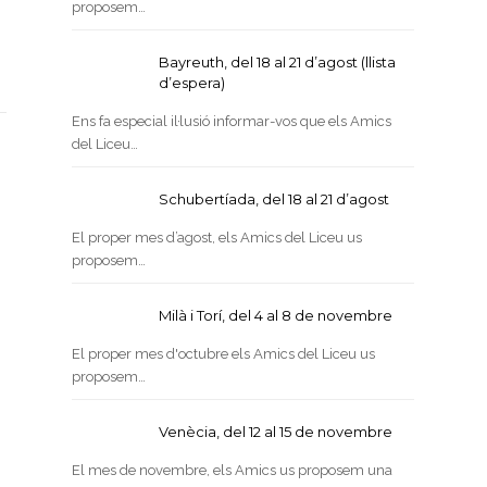
proposem…
Bayreuth, del 18 al 21 d’agost (llista
d’espera)
Ens fa especial il·lusió informar-vos que els Amics
del Liceu…
Schubertíada, del 18 al 21 d’agost
El proper mes d’agost, els Amics del Liceu us
proposem…
Milà i Torí, del 4 al 8 de novembre
El proper mes d'octubre els Amics del Liceu us
proposem…
Venècia, del 12 al 15 de novembre
El mes de novembre, els Amics us proposem una