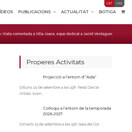
CAT
CAS
VÍDEOS
PUBLICACIONS
ACTUALITAT
BOTIGA
»
Visita comentada a Vil·la Joana, espai dedicat a Jacint Verdaguer
Properes Activitats
Projecció a l’entorn d'”Aida”
Dilluns 14 de setembre a les 19h Reial Cercle
Artístic (com…
Col·loqui a l’entorn de la temporada
2026-2027
Dimarts 15 de setembre a les 19h Sala del Cor…