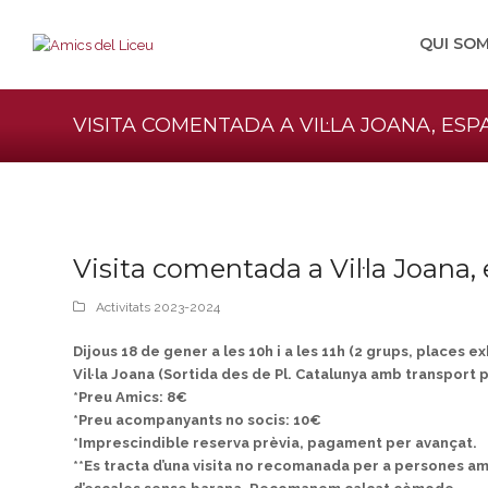
QUI SO
VISITA COMENTADA A VIL·LA JOANA, ES
Visita comentada a Vil·la Joana,
Activitats 2023-2024
Dijous 18 de gener a les 10h i a les 11h (2 grups, places e
Vil·la Joana (Sortida des de Pl. Catalunya amb transport 
*Preu Amics: 8€
*Preu acompanyants no socis: 10€
*Imprescindible reserva prèvia, pagament per avançat.
**Es tracta d’una visita no recomanada per a persones amb