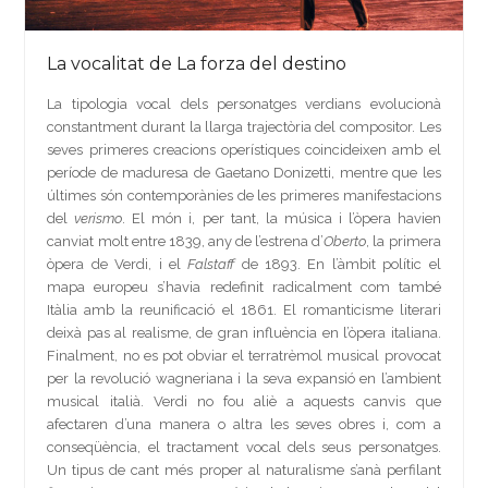
La vocalitat de La forza del destino
La tipologia vocal dels personatges verdians evolucionà
constantment durant la llarga trajectòria del compositor. Les
seves primeres creacions operístiques coincideixen amb el
període de maduresa de Gaetano Donizetti, mentre que les
últimes són contemporànies de les primeres manifestacions
del
verismo
. El món i, per tant, la música i l’òpera havien
canviat molt entre 1839, any de l’estrena d’
Oberto
, la primera
òpera de Verdi, i el
Falstaff
de 1893. En l’àmbit polític el
mapa europeu s’havia redefinit radicalment com també
Itàlia amb la reunificació el 1861. El romanticisme literari
deixà pas al realisme, de gran influència en l’òpera italiana.
Finalment, no es pot obviar el terratrèmol musical provocat
per la revolució wagneriana i la seva expansió en l’ambient
musical italià. Verdi no fou aliè a aquests canvis que
afectaren d’una manera o altra les seves obres i, com a
conseqüència, el tractament vocal dels seus personatges.
Un tipus de cant més proper al naturalisme s’anà perfilant