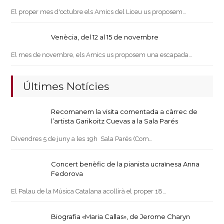
El proper mes d'octubre els Amics del Liceu us proposem…
Venècia, del 12 al 15 de novembre
El mes de novembre, els Amics us proposem una escapada…
Últimes Notícies
Recomanem la visita comentada a càrrec de
l’artista Garikoitz Cuevas a la Sala Parés
Divendres 5 de juny a les 19h Sala Parés (Com…
Concert benèfic de la pianista ucraïnesa Anna
Fedorova
El Palau de la Música Catalana acollirà el proper 18…
Biografia «Maria Callas», de Jerome Charyn