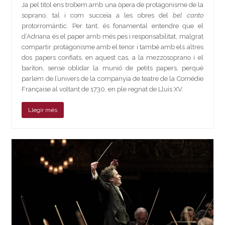
Ja pel títol ens trobem amb una òpera de protagonisme de la
soprano, tal i com succeïa a les obres del
bel canto
protorromàntic. Per tant, és fonamental entendre que el
d’Adriana és el paper amb més pes i responsabilitat, malgrat
compartir protagonisme amb el tenor i també amb els altres
dos papers confiats, en aquest cas, a la mezzosoprano i el
baríton, sense oblidar la munió de petits papers, perquè
parlem de l’univers de la companyia de teatre de la Comédie
Française al voltant de 1730, en ple regnat de Lluís XV.
Llegir més