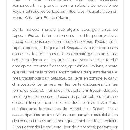
Harnoncourt, va prendre com a referent
La creació
de
Haydn; tot i que les vertaderes influències musicals rauen en
Méhul, Cherubini, Benda i Mozart.
De la mateixa manera que alguns títols germànics de
l’època,
Fidelio
fusiona elements i estils pertanyents a
tipologies operístiques com l’
opéra-comique
, l’òpera bufa,
l’òpera seriosa, la tragèdia i el
Singspiel
. A partir d’aquestes
construeix les principals esferes dramatúrgiques amb una
orquestra densa en textures i una vocalitat que també
amalgama recursos francesos, germànics i italians, encara
que s’allunyi de la fantasia encimbellada d’aquests darrers. A
més, tractant-se d’un
Singspiel
, cal tenir en compte el canvi
d’impostació de la veu en les parts dialogades. En les
fórmules dels 16 números musicals s’hi troben des del
melòleg (entre Leonore i Rocco que parlen sobre un fons de
cordes i trompa abans del seu duet) o àries d’estructura
estròfica amb tornada (les de Marzelline i Rocco), fins a
scene
tripartites amb recitatius acompanyats d’estil italià (les
de Leonora i Florestan), alhora que cantables d’estil recitatiu
(Don Fernando) i d’estil coral (cor de presoners); passant per