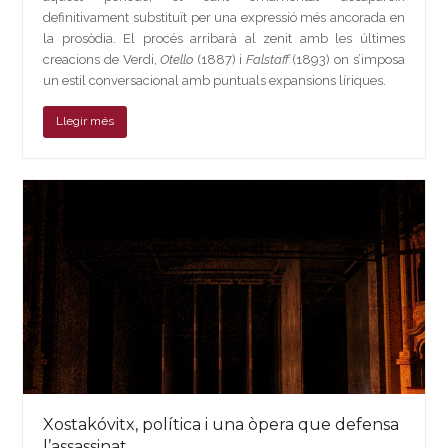
definitivament substituït per una expressió més ancorada en
la prosòdia. El procés arribarà al zenit amb les últimes
creacions de Verdi,
Otello
(1887) i
Falstaff
(1893) on s’imposa
un estil conversacional amb puntuals expansions líriques.
Llegir més
Xostakóvitx, política i una òpera que defensa
l’assassinat