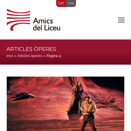
CAT
CAS
ARTICLES ÒPERES
Inici
»
Articles òperes
»
Pàgina 4