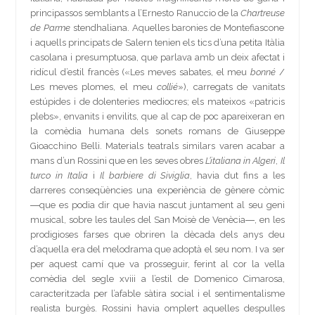
principassos semblants a l’Ernesto Ranuccio de la
Chartreuse
de Parme
stendhaliana. Aquelles baronies de Montefiascone
i aquells principats de Salern tenien els tics d’una petita Itàlia
casolana i presumptuosa, que parlava amb un deix afectat i
ridícul d’estil francès («Les meves sabates, el meu
bonné
/
Les meves plomes, el meu
collié
»), carregats de vanitats
estúpides i de dolenteries mediocres; els mateixos «patricis
plebs», envanits i envilits, que al cap de poc apareixeran en
la comèdia humana dels sonets romans de Giuseppe
Gioacchino Belli. Materials teatrals similars varen acabar a
mans d’un Rossini que en les seves obres
L’italiana in Algeri
,
Il
turco in Italia
i
Il barbiere di Siviglia
, havia dut fins a les
darreres conseqüències una experiència de gènere còmic
―que es podia dir que havia nascut juntament al seu geni
musical, sobre les taules del San Moisè de Venècia―, en les
prodigioses farses que obriren la dècada dels anys deu
d’aquella era del melodrama que adoptà el seu nom. I va ser
per aquest camí que va prosseguir, ferint al cor la vella
comèdia del segle xviii a l’estil de Domenico Cimarosa,
caracteritzada per l’afable sàtira social i el sentimentalisme
realista burgès. Rossini havia omplert aquelles despulles