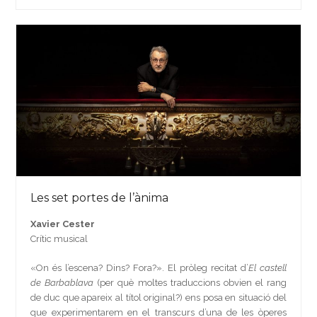
Les set portes de l’ànima
Xavier Cester
Crític musical
«On és l’escena? Dins? Fora?». El pròleg recitat d’
El castell
de Barbablava
(per què moltes traduccions obvien el rang
de duc que apareix al títol original?) ens posa en situació del
que experimentarem en el transcurs d’una de les òperes