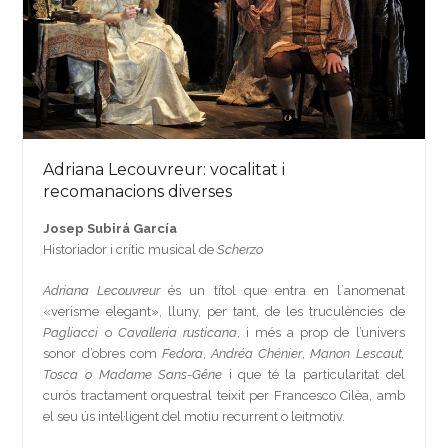
Adriana Lecouvreur: vocalitat i
recomanacions diverses
Josep Subirá García
Historiador i crític musical de
Scherzo
Adriana Lecouvreur
és un títol que entra en l´anomenat
«verisme elegant», lluny, per tant, de les truculències de
Pagliacci
o
Cavalleria rusticana
, i més a prop de l’univers
sonor d’obres com
Fedora
,
Andréa Chénier
,
Manon Lescaut,
Tosca o Madame Sans-Gêne
i que té la particularitat del
curós tractament orquestral teixit per Francesco Cilèa, amb
el seu ús intel·ligent del motiu recurrent o leitmotiv
.