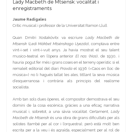
Lady Macbeth de Mtsensk: vocalitat i
enregistraments
Jaume Radigales
Crític musical i professor de la Universitat Ramon Llull
Quan Dmitri Xostakóvitx va escriure
Lady Macbeth de
Mtsensk
(
Ledi Mákbet Mtsénskogo Uyezda
), comptava entre
vint-i-set i vint-i-vuit anys. Ja havia mostrat el seu talent
musico-teatral en l’òpera anterior
El nas
(
Nos
), de 1930, i
hauria pogut fer més i grans coses en el terreny operístic si el
remaleït editorial del diari
Pravda
el 1936 («Caos en lloc de
música») no li hagués tallat les ales, titllant la seva música
d’esquerranosa i contrària als principis del realisme
socialista.
Amb tan sols dues òperes, el compositor demostrava el seu
domini de la cosa escènica, gràcies a una eficaç narrativa
musical i, sobretot, a una sàvia vocalitat. Certament,
Lady
Macbeth de Mtsensk
és una obra de grans dificultats per als
solistes (també per al cor i l’orquestra), però està molt ben
escrita per a la veu i és agraïda, especialment per al rol de