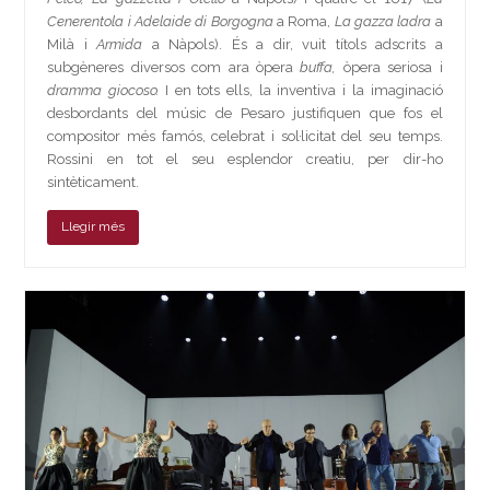
Cenerentola i Adelaide di Borgogna
a Roma,
La gazza ladra
a
Milà i
Armida
a Nàpols). És a dir, vuit títols adscrits a
subgèneres diversos com ara òpera
buffa,
òpera seriosa i
dramma giocoso.
I en tots ells, la inventiva i la imaginació
desbordants del músic de Pesaro justifiquen que fos el
compositor més famós, celebrat i sol·licitat del seu temps.
Rossini en tot el seu esplendor creatiu, per dir-ho
sintèticament.
Llegir més