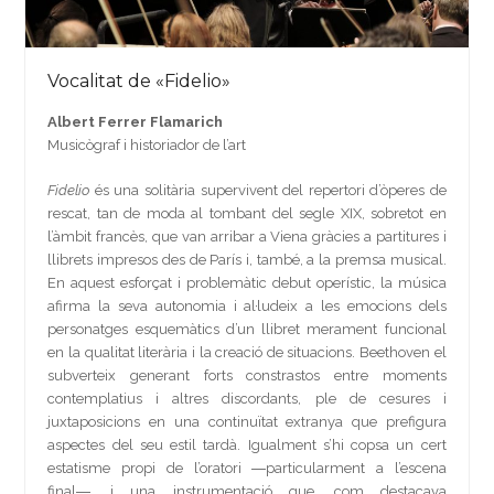
Vocalitat de «Fidelio»
Albert Ferrer Flamarich
Musicògraf i historiador de l’art
Fidelio
és una solitària supervivent del repertori d’òperes de
rescat, tan de moda al tombant del segle XIX, sobretot en
l’àmbit francès, que van arribar a Viena gràcies a partitures i
llibrets impresos des de París i, també, a la premsa musical.
En aquest esforçat i problemàtic debut operístic, la música
afirma la seva autonomia i al·ludeix a les emocions dels
personatges esquemàtics d’un llibret merament funcional
en la qualitat literària i la creació de situacions. Beethoven el
subverteix generant forts constrastos entre moments
contemplatius i altres discordants, ple de cesures i
juxtaposicions en una continuïtat extranya que prefigura
aspectes del seu estil tardà. Igualment s’hi copsa un cert
estatisme propi de l’oratori ―particularment a l’escena
final―, i una instrumentació que, com destacava