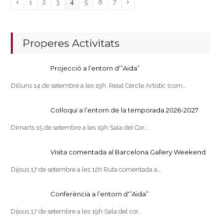
Page
Page
Page
Page
Page
Page
Page
Previous
1
2
3
4
5
6
7
Next
Properes Activitats
Projecció a l’entorn d'”Aida”
Dilluns 14 de setembre a les 19h Reial Cercle Artístic (com…
Col·loqui a l’entorn de la temporada 2026-2027
Dimarts 15 de setembre a les 19h Sala del Cor…
Visita comentada al Barcelona Gallery Weekend
Dijous 17 de setembre a les 12h Ruta comentada a…
Conferència a l’entorn d'”Aida”
Dijous 17 de setembre a les 19h Sala del cor…