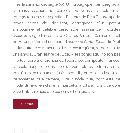
més fascinants del segle XX. Un pròleg que, per desgràcia,
en massa ocasions no apareix en versions en directe ni en
enregistraments discogràfics. El llibret de Béla Balász aporta
noves capes de significat, carregades d’un potent
simbolisme, al cèlebre personatge, assassí de múltiples
esposes, sorgit d’un conte de Charles Perrault. Com en el text
de Maurice Maeterlinck per a l’
Ariane et Barbe-Bleue
de Paul
Dukas –títol ben atractiu tot i que poc freqüent, representat fa
uns anys al Gran Teatre del Liceu–, les dones aquí no són pas
mortes, però a diferència de l’òpera del compositor francès,
el poeta hongarès construeix un veritable psicodrama entre
dos únics personatges (més ben dit, entre els dos únics
personatges que canten), una història que, com està de
moda dir avui en dia, ens interpel·la a tots, alhora que obre
vies d’interpretació que poden ser ben dispars.
Llegir més