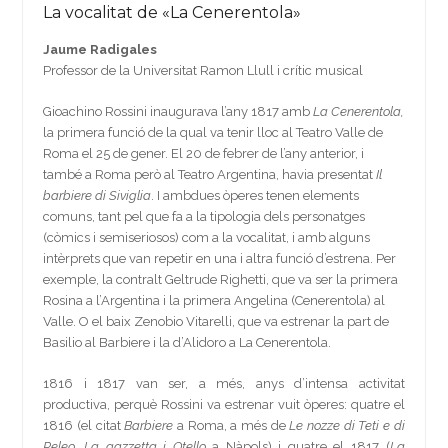
La vocalitat de «La Cenerentola»
Jaume Radigales
Professor de la Universitat Ramon Llull i crític musical
Gioachino Rossini inaugurava l’any 1817 amb
La Cenerentola,
la primera funció de la qual va tenir lloc al Teatro Valle de
Roma el 25 de gener. El 20 de febrer de l’any anterior, i
també a Roma però al Teatro Argentina, havia presentat
Il
barbiere di Siviglia
. I ambdues òperes tenen elements
comuns, tant pel que fa a la tipologia dels personatges
(còmics i semiseriosos) com a la vocalitat, i amb alguns
intèrprets que van repetir en una i altra funció d’estrena. Per
exemple, la contralt Geltrude Righetti, que va ser la primera
Rosina a l’Argentina i la primera Angelina (Cenerentola) al
Valle. O el baix Zenobio Vitarelli, que va estrenar la part de
Basilio al Barbiere i la d’Alidoro a La Cenerentola.
1816 i 1817 van ser, a més, anys d’intensa activitat
productiva, perquè Rossini va estrenar vuit òperes: quatre el
1816 (el citat
Barbiere
a Roma, a més de
Le nozze di Teti e di
Peleo,
La gazzetta i Otello
a Nàpols) i quatre el 1817 (
La