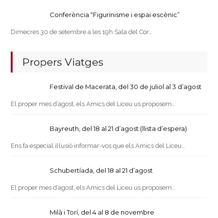
Conferència “Figurinisme i espai escènic”
Dimecres 30 de setembre a les 19h Sala del Cor…
Propers Viatges
Festival de Macerata, del 30 de juliol al 3 d’agost
El proper mes d’agost, els Amics del Liceu us proposem…
Bayreuth, del 18 al 21 d’agost (llista d’espera)
Ens fa especial il·lusió informar-vos que els Amics del Liceu…
Schubertíada, del 18 al 21 d’agost
El proper mes d’agost, els Amics del Liceu us proposem…
Milà i Torí, del 4 al 8 de novembre