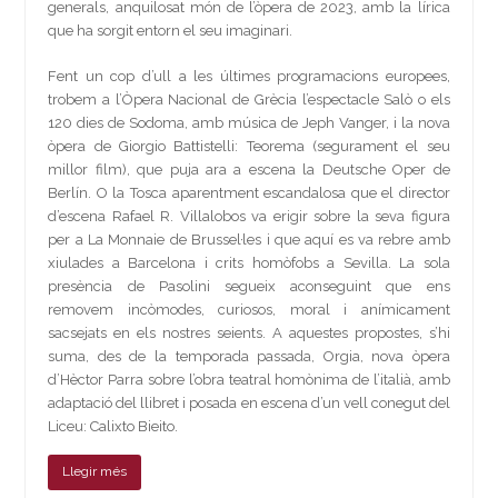
generals, anquilosat món de l’òpera de 2023, amb la lírica
que ha sorgit entorn el seu imaginari.
Fent un cop d’ull a les últimes programacions europees,
trobem a l’Òpera Nacional de Grècia l’espectacle Salò o els
120 dies de Sodoma, amb música de Jeph Vanger, i la nova
òpera de Giorgio Battistelli: Teorema (segurament el seu
millor film), que puja ara a escena la Deutsche Oper de
Berlín. O la Tosca aparentment escandalosa que el director
d’escena Rafael R. Villalobos va erigir sobre la seva figura
per a La Monnaie de Brussel·les i que aquí es va rebre amb
xiulades a Barcelona i crits homòfobs a Sevilla. La sola
presència de Pasolini segueix aconseguint que ens
removem incòmodes, curiosos, moral i anímicament
sacsejats en els nostres seients. A aquestes propostes, s’hi
suma, des de la temporada passada, Orgia, nova òpera
d’Hèctor Parra sobre l’obra teatral homònima de l’italià, amb
adaptació del llibret i posada en escena d’un vell conegut del
Liceu: Calixto Bieito.
Llegir més