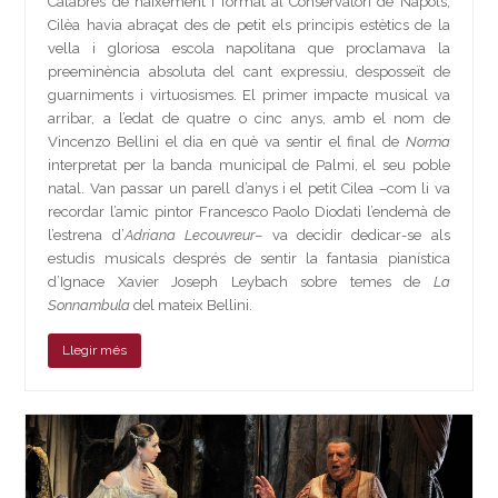
Calabrès de naixement i format al Conservatori de Nàpols,
Cilèa havia abraçat des de petit els principis estètics de la
vella i gloriosa escola napolitana que proclamava la
preeminència absoluta del cant expressiu, desposseït de
guarniments i virtuosismes. El primer impacte musical va
arribar, a l’edat de quatre o cinc anys, amb el nom de
Vincenzo Bellini el dia en què va sentir el final de
Norma
interpretat per la banda municipal de Palmi, el seu poble
natal. Van passar un parell d’anys i el petit Cilea –com li va
recordar l’amic pintor Francesco Paolo Diodati l’endemà de
l’estrena d’
Adriana Lecouvreur
– va decidir dedicar-se als
estudis musicals després de sentir la fantasia pianística
d’Ignace Xavier Joseph Leybach sobre temes de
La
Sonnambula
del mateix Bellini.
Llegir més