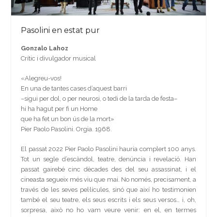
Pasolini en estat pur
Gonzalo Lahoz
Crític i divulgador musical
«Alegreu-vos!
En una de tantes cases d’aquest barri
–sigui per dol, o per neurosi, o tedi de la tarda de festa–
hi ha hagut per fi un Home
que ha fet un bon ús de la mort»
Pier Paolo Pasolini. Orgia. 1968.
El passat 2022 Pier Paolo Pasolini hauria complert 100 anys.
Tot un segle d’escàndol, teatre, denúncia i revelació. Han
passat gairebé cinc dècades des del seu assassinat, i el
cineasta segueix més viu que mai. No només, precisament, a
través de les seves pel·lícules, sinó que així ho testimonien
també el seu teatre, els seus escrits i els seus versos… i, oh,
sorpresa, això no ho vam veure venir: en el, en termes