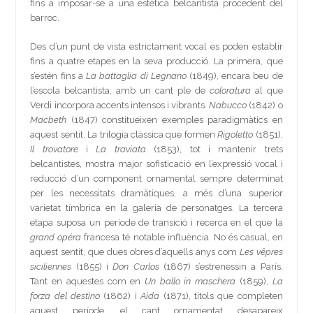
fins a imposar-se a una estètica belcantista procedent del
barroc.
Des d’un punt de vista estrictament vocal es poden establir
fins a quatre etapes en la seva producció. La primera, que
s’estén fins a
La battaglia di Legnano
(1849), encara beu de
l’escola belcantista, amb un cant ple de
coloratura
al que
Verdi incorpora accents intensos i vibrants.
Nabucco
(1842) o
Macbeth
(1847) constitueixen exemples paradigmàtics en
aquest sentit. La trilogia clàssica que formen
Rigoletto
(1851),
Il trovatore
i
La traviata
(1853), tot i mantenir trets
belcantistes, mostra major sofisticació en l’expressió vocal i
reducció d’un component ornamental sempre determinat
per les necessitats dramàtiques, a més d’una superior
varietat tímbrica en la galeria de personatges. La tercera
etapa suposa un període de transició i recerca en el que la
grand opéra
francesa té notable influència. No és casual, en
aquest sentit, que dues obres d’aquells anys com
Les vêpres
siciliennes
(1855) i
Don Carlos
(1867) s’estrenessin a París.
Tant en aquestes com en
Un ballo in maschera
(1859),
La
forza del destino
(1862) i
Aida
(1871), títols que completen
aquest període, el cant ornamentat desapareix