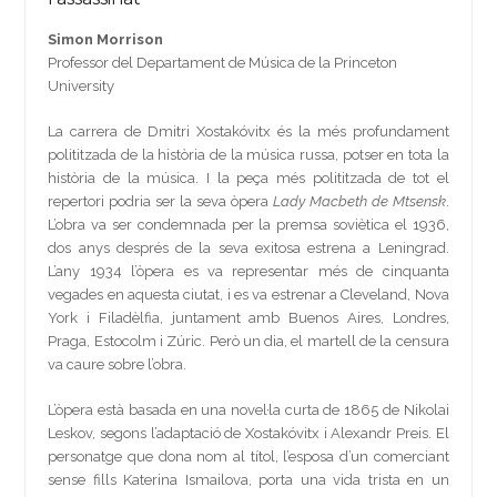
Simon Morrison
Professor del Departament de Música de la Princeton
University
La carrera de Dmitri Xostakóvitx és la més profundament
polititzada de la història de la música russa, potser en tota la
història de la música. I la peça més polititzada de tot el
repertori podria ser la seva òpera
Lady Macbeth de Mtsensk
.
L’obra va ser condemnada per la premsa soviètica el 1936,
dos anys després de la seva exitosa estrena a Leningrad.
L’any 1934 l’òpera es va representar més de cinquanta
vegades en aquesta ciutat, i es va estrenar a Cleveland, Nova
York i Filadèlfia, juntament amb Buenos Aires, Londres,
Praga, Estocolm i Zúric. Però un dia, el martell de la censura
va caure sobre l’obra.
L’òpera està basada en una novel·la curta de 1865 de Nikolai
Leskov, segons l’adaptació de Xostakóvitx i Alexandr Preis. El
personatge que dona nom al títol, l’esposa d’un comerciant
sense fills Katerina Ismailova, porta una vida trista en un