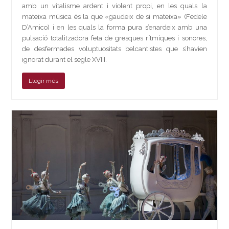
amb un vitalisme ardent i violent propi, en les quals la
mateixa música és la que «gaudeix de si mateixa» (Fedele
D’Amico) i en les quals la forma pura s’enardeix amb una
pulsació totalitzadora feta de gresques rítmiques i sonores,
de desfermades voluptuositats belcantistes que s’havien
ignorat durant el segle XVIII.
Llegir més