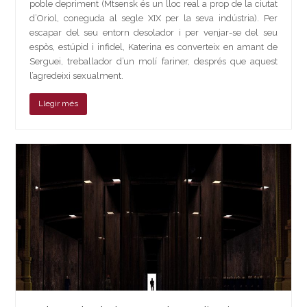
poble depriment (Mtsensk és un lloc real a prop de la ciutat
d’Oriol, coneguda al segle XIX per la seva indústria). Per
escapar del seu entorn desolador i per venjar-se del seu
espòs, estúpid i infidel, Katerina es converteix en amant de
Serguei, treballador d’un molí fariner, després que aquest
l’agredeixi sexualment.
Llegir més