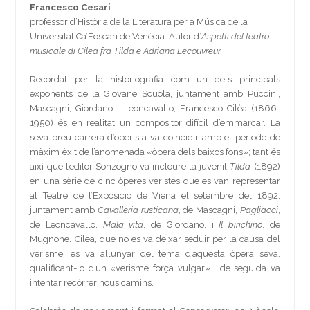
Francesco Cesari
professor d’Història de la Literatura per a Música de la
Universitat Ca’Foscari de Venècia. Autor d’
Aspetti del teatro
musicale di Cilea fra Tilda e Adriana Lecouvreur
Recordat per la historiografia com un dels principals
exponents de la Giovane Scuola, juntament amb Puccini,
Mascagni, Giordano i Leoncavallo, Francesco Cilèa (1866-
1950) és en realitat un compositor difícil d’emmarcar. La
seva breu carrera d’operista va coincidir amb el període de
màxim èxit de l’anomenada «òpera dels baixos fons»; tant és
així que l’editor Sonzogno va incloure la juvenil
Tilda
(1892)
en una sèrie de cinc òperes veristes que es van representar
al Teatre de l’Exposició de Viena el setembre del 1892,
juntament amb
Cavalleria rusticana
, de Mascagni,
Pagliacci
,
de Leoncavallo,
Mala vita
, de Giordano, i
Il birichino
, de
Mugnone. Cilea, que no es va deixar seduir per la causa del
verisme, es va allunyar del tema d’aquesta òpera seva,
qualificant-lo d’un «verisme força vulgar» i de seguida va
intentar recórrer nous camins.