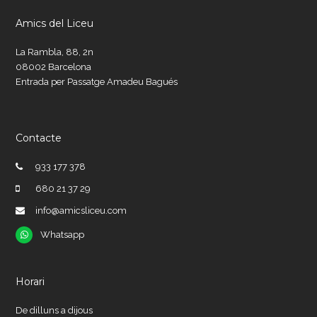
Amics del Liceu
La Rambla, 88, 2n
08002 Barcelona
Entrada per Passatge Amadeu Bagués
Contacte
933 177 378
680 21 37 29
info@amicsliceu.com
Whatsapp
Whatsapp
Horari
De dilluns a dijous