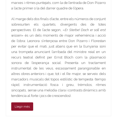
marxes i ritmes puntejats, com la de l’entrada de Don Pizarro
a l’acte primer o la del darrer quadre de l’òpera.
Al marge dels dos finals d’acte, entre els números de conjunt
sobresurten els quartets, divergents des de totes
perspectives. El de l’acte segon, «
Er Sterbe! Doch er soll erst
wissen
» és un dels moments de major vehemència i acció
de l’obra: Leonora s’interposa entre Don Pizarro i Florestan
per evitar que el mati, just abans que en la llunyania soni
una trompeta anunciant l’arribada del ministre reial en un
recurs teatral definit per Ernst Bloch com la plasmació
sonora de l’esperança social. Presenta un tractament
instrumental de les veus, escassament parangonable en
altres obres anteriors i que, tot i el Re major, se serveix dels
marcadors musicals del topos estilístic de tempesta (tempo
ràpid, instrumentació fosca i greu, trèmolos, ritmes
sincopats, sense una melodia clara i contrasts dinàmics amb
tendència al forte i jocs de crescendos).
Llegir més