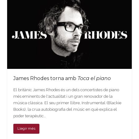
James Rhodes torna amb
Toca el piano
El britànic James Rhodes és un dels concertistes de piano
més eminents de l'actualitat i un gran renovador de la
música clàssica. El seu primer llibre, Instrumental (Blackie
Books), la crua autobiografia del músic en què explica el
poder terapèutic…
Llegir més