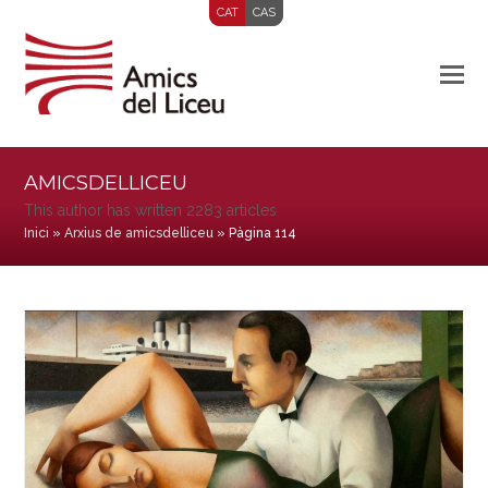
CAT
CAS
AMICSDELLICEU
This author has written 2283 articles
Inici
»
Arxius de amicsdelliceu
»
Pàgina 114