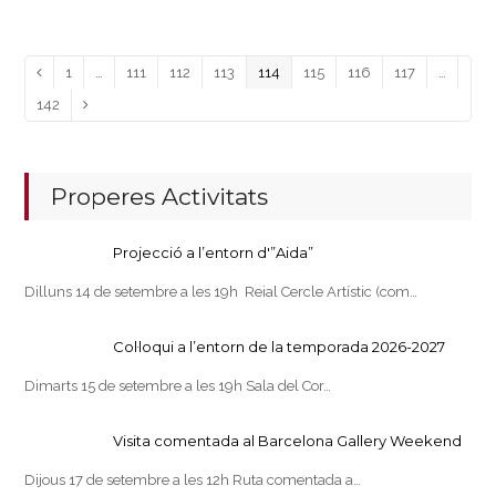
Page
Page
Page
Page
Page
Page
Page
Page
Previous
1
…
111
112
113
114
115
116
117
…
Page
142
Next
Properes Activitats
Projecció a l’entorn d'”Aida”
Dilluns 14 de setembre a les 19h Reial Cercle Artístic (com…
Col·loqui a l’entorn de la temporada 2026-2027
Dimarts 15 de setembre a les 19h Sala del Cor…
Visita comentada al Barcelona Gallery Weekend
Dijous 17 de setembre a les 12h Ruta comentada a…