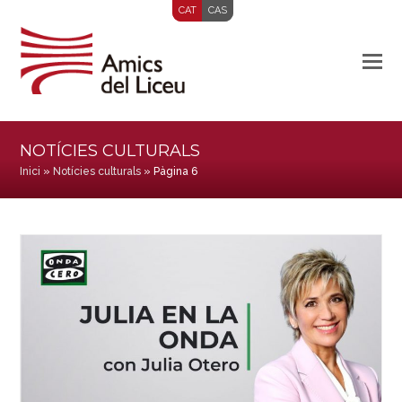
CAT
CAS
NOTÍCIES CULTURALS
Inici
»
Notícies culturals
»
Pàgina 6