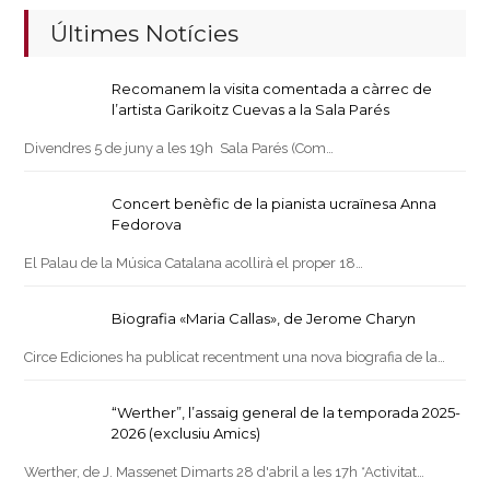
Últimes Notícies
Recomanem la visita comentada a càrrec de
l’artista Garikoitz Cuevas a la Sala Parés
Divendres 5 de juny a les 19h Sala Parés (Com…
Concert benèfic de la pianista ucraïnesa Anna
Fedorova
El Palau de la Música Catalana acollirà el proper 18…
Biografia «Maria Callas», de Jerome Charyn
Circe Ediciones ha publicat recentment una nova biografia de la…
“Werther”, l’assaig general de la temporada 2025-
2026 (exclusiu Amics)
Werther, de J. Massenet Dimarts 28 d'abril a les 17h *Activitat…