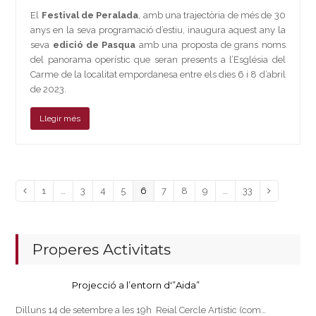
El
Festival de Peralada
, amb una trajectòria de més de 30
anys en la seva programació d’estiu, inaugura aquest any la
seva
edició de Pasqua
amb una proposta de grans noms
del panorama operístic que seran presents a l’Església del
Carme de la localitat empordanesa entre els dies 6 i 8 d’abril
de 2023.
Llegir més
Page
Page
Page
Page
Page
Page
Page
Page
Page
Previous
1
…
3
4
5
6
7
8
9
…
33
Next
Properes Activitats
Projecció a l’entorn d'”Aida”
Dilluns 14 de setembre a les 19h Reial Cercle Artístic (com…