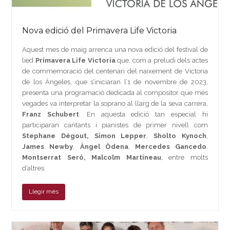
Nova edició del Primavera Life Victoria
Aquest mes de maig arrenca una nova edició del festival de
lied
Primavera Life Victoria
que, com a preludi dels actes
de commemoració del centenari del naixement de Victoria
de los Ángeles, que s’iniciaran l’1 de novembre de 2023,
presenta una programació dedicada al compositor que més
vegades va interpretar la soprano al llarg de la seva carrera,
Franz Schubert
. En aquesta edició tan especial hi
participaran cantants i pianistes de primer nivell com
Stephane Dégout, Simon Lepper
,
Sholto Kynoch
,
James Newby
,
Àngel Òdena
,
Mercedes Gancedo
,
Montserrat Seró, Malcolm Martineau
, entre molts
d’altres.
Llegir més