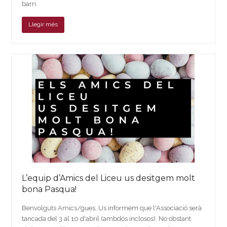
barri.
Llegir més
L’equip d’Amics del Liceu us desitgem molt
bona Pasqua!
Benvolguts Amics/gues, Us informem que l'Associació serà
tancada del 3 al 10 d'abril (ambdós inclosos). No obstant