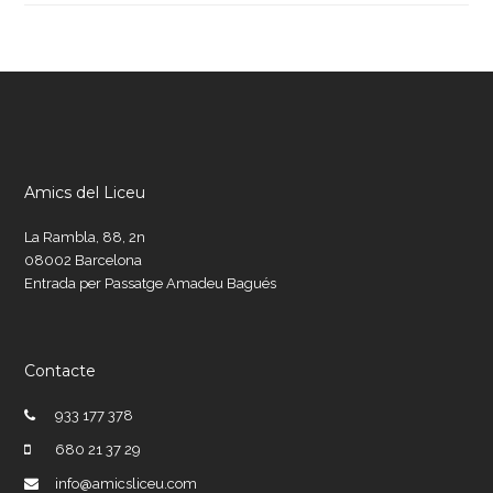
Amics del Liceu
La Rambla, 88, 2n
08002 Barcelona
Entrada per Passatge Amadeu Bagués
Contacte
933 177 378
680 21 37 29
info@amicsliceu.com