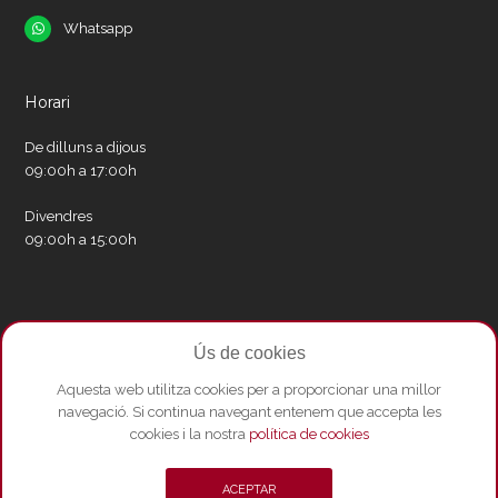
Whatsapp
Whatsapp
Horari
De dilluns a dijous
09:00h a 17:00h
Divendres
09:00h a 15:00h
Xarxes socials
Ús de cookies
Twitter
Facebook
Instagram
Whatsapp
Youtube
Aquesta web utilitza cookies per a proporcionar una millor
navegació. Si continua navegant entenem que accepta les
cookies i la nostra
política de cookies
© Copyright 2026 - Amics del Liceu ·
Condicions de compra
·
Política de
ACEPTAR