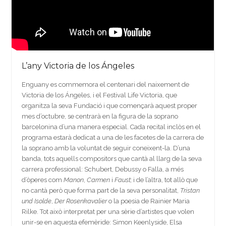
L’any Victoria de los Ángeles
Enguany es commemora el centenari del naixement de
Victoria de los Ángeles, i el Festival Life Victoria, que
organitza la seva Fundació i que començarà aquest proper
mes d’octubre, se centrarà en la figura de la soprano
barcelonina d’una manera especial. Cada recital inclòs en el
programa estarà dedicat a una de les facetes de la carrera de
la soprano amb la voluntat de seguir coneixent-la. D’una
banda, tots aquells compositors que cantà al llarg de la seva
carrera professional: Schubert, Debussy o Falla, a més
d’òperes com
Manon
,
Carmen
i
Faust;
i de l’altra, tot allò que
no cantà però que forma part de la seva personalitat,
Tristan
und Isolde
,
Der Rosenkavalier
o la poesia de Rainier Maria
Rilke. Tot això interpretat per una sèrie d’artistes que volen
unir-se en aquesta efemèride: Simon Keenlyside, Elsa