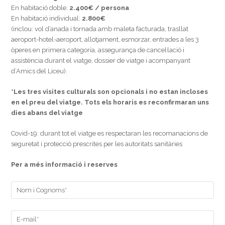
En habitació doble:
2.400€ / persona
En habitació individual:
2.800€
(inclou: vol d’anada i tornada amb maleta facturada, trasllat
aeroport-hotel-aeroport, allotjament, esmorzar, entrades a les 3
òperes en primera categoria, assegurança de cancel·lació i
assistència durant el viatge, dossier de viatge i acompanyant
d’Amics del Liceu).
*Les tres visites culturals son opcionals i no estan incloses
en el preu del viatge. Tots els horaris es reconfirmaran uns
dies abans del viatge
Covid-19: durant tot el viatge es respectaran les recomanacions de
seguretat i protecció prescrites per les autoritats sanitàries
Per a més informació i reserves