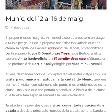
Munic, del 12 al 16 de maig
Viatges 2022
El proper mes de maig, els Amics del Liceu us proposem un viatge
a Munic per gaudir de la proposta operística tan variada que ens
ofereix la capital de Baviera:
Agrippina
, de Händel, protagonitzada
per la soprano
Joyce DiDonato
;
Les Troyens,
de Berlioz, amb la
soprano
Anita Rachvelishvili;
i
El cavaller de la rosa
, d’Strauss, en
una producció de
Barrie Kosky
dirigida per
Vladimir Jurowski.
A més, de manera opcional, completarem el nostre viatge amb una
visita panoràmica en autocar a la ciutat de Munic
, que ens
permetrà visitar còmodament els punts més emblemàtics de la
ciutat. Una visita que ens portarà a conèixer la història de la ciutat i
que també farà especial esment a la música clàssica.
També tenim previstes dues
visites comentades opcionals en
català
a dos dels principals museus de la ciutat:. per una banda la