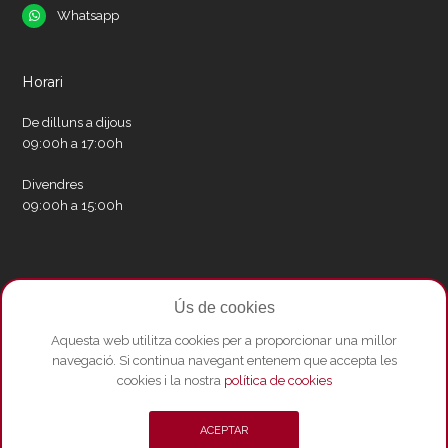
Whatsapp
Whatsapp
Horari
De dilluns a dijous
09:00h a 17:00h
Divendres
09:00h a 15:00h
Xarxes socials
Ús de cookies
Twitter
Facebook
Instagram
Whatsapp
Youtube
Aquesta web utilitza cookies per a proporcionar una millor
navegació. Si continua navegant entenem que accepta les
cookies i la nostra
política de cookies
© Copyright 2026 - Amics del Liceu ·
Condicions de compra
·
Política de
ACEPTAR
privacitat i Avís Legal
·
Política de cookies