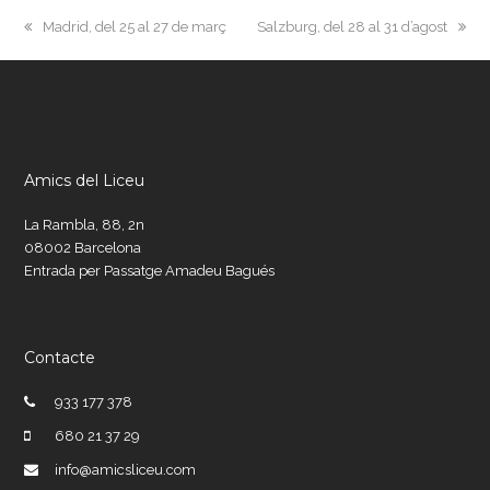
previous
next
Madrid, del 25 al 27 de març
Salzburg, del 28 al 31 d’agost
post:
post:
Amics del Liceu
La Rambla, 88, 2n
08002 Barcelona
Entrada per Passatge Amadeu Bagués
Contacte
933 177 378
680 21 37 29
info@amicsliceu.com