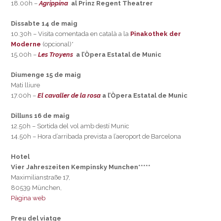
18.00h –
Agrippina
al Prinz Regent Theatrer
Dissabte 14 de maig
10.30h – Visita comentada en català a la
Pinakothek der
Moderne
(opcional)*
15.00h –
Les Troyens
a l’Òpera Estatal de Munic
Diumenge 15 de maig
Mati lliure
17.00h –
El cavaller de la rosa
a l’Òpera Estatal de Munic
Dilluns 16 de maig
12.50h – Sortida del vol amb destí Munic
14.50h – Hora d’arribada prevista a l’aeroport de Barcelona
Hotel
Vier Jahreszeiten Kempinsky Munchen*****
Maximilianstraße 17,
80539 München,
Pàgina web
Preu del viatge