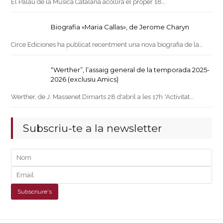
El Palau de la Música Catalana acollirà el proper 18…
Biografia «Maria Callas», de Jerome Charyn
Circe Ediciones ha publicat recentment una nova biografia de la…
“Werther”, l’assaig general de la temporada 2025-
2026 (exclusiu Amics)
Werther, de J. Massenet Dimarts 28 d'abril a les 17h *Activitat…
Subscriu-te a la newsletter