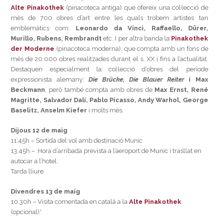
Alte Pinakothek
(pinacoteca antiga) que ofereix una col·lecció de
més de 700 obres d’art entre les quals trobem artistes tan
emblemàtics com:
Leonardo da Vinci, Raffaello, Dürer,
Murillo, Rubens, Rembrandt
etc. I per altra banda la
Pinakothek
der Moderne
(pinacoteca moderna), que compta amb un fons de
més de 20.000 obres realitzades durant el s. XX i fins a l’actualitat.
Destaquen especialment la col·lecció d’obres del període
expressionista alemany:
Die Brücke, Die Blauer Reiter
i Max
Beckmann
, però també compta amb obres de
Max Ernst, René
Magritte, Salvador Dalí, Pablo Picasso, Andy Warhol, George
Baselitz, Anselm Kiefer
i molts més.
Dijous 12 de maig
11.45h – Sortida del vol amb destinació Munic
13.45h – Hora d’arribada prevista a l’aeroport de Munic i trasllat en
autocar a l’hotel.
Tarda lliure
Divendres 13 de maig
10.30h – Visita comentada en català a la
Alte Pinakothek
(opcional)*