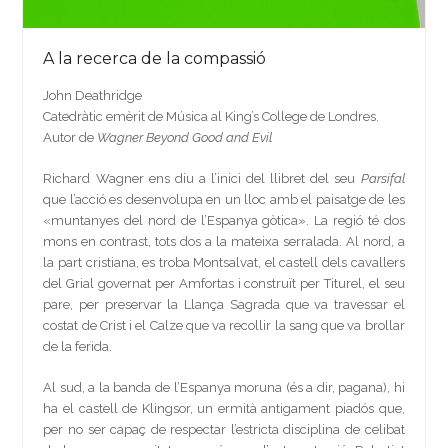
A la recerca de la compassió
John Deathridge
Catedràtic emèrit de Música al King’s College de Londres.
Autor de
Wagner Beyond Good and Evil
Richard Wagner ens diu a l’inici del llibret del seu
Parsifal
que l’acció es desenvolupa en un lloc amb el paisatge de les
«muntanyes del nord de l’Espanya gòtica». La regió té dos
mons en contrast, tots dos a la mateixa serralada. Al nord, a
la part cristiana, es troba Montsalvat, el castell dels cavallers
del Grial governat per Amfortas i construït per Titurel, el seu
pare, per preservar la Llança Sagrada que va travessar el
costat de Crist i el Calze que va recollir la sang que va brollar
de la ferida.
Al sud, a la banda de l’Espanya moruna (és a dir, pagana), hi
ha el castell de Klingsor, un ermità antigament piadós que,
per no ser capaç de respectar l’estricta disciplina de celibat