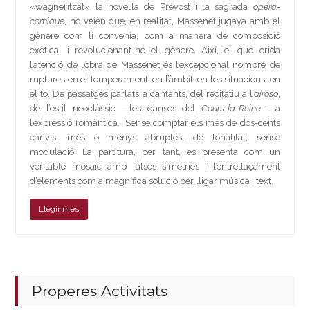
«wagneritzat» la novel·la de Prévost i la sagrada
opéra-
comique
, no veien que, en realitat, Massenet jugava amb el
gènere com li convenia, com a manera de composició
exòtica, i revolucionant-ne el gènere. Així, el que crida
l’atenció de l’obra de Massenet és l’excepcional nombre de
ruptures en el temperament, en l’àmbit, en les situacions, en
el to. De passatges parlats a cantants, del recitatiu a l’
airoso
,
de l’estil neoclàssic —les danses del
Cours-la-Reine
— a
l’expressió romàntica. Sense comptar els més de dos-cents
canvis, més o menys abruptes, de tonalitat, sense
modulació. La partitura, per tant, es presenta com un
veritable mosaic amb falses simetries i l’entrellaçament
d’elements com a magnífica solució per lligar música i text.
Llegir més
Properes Activitats