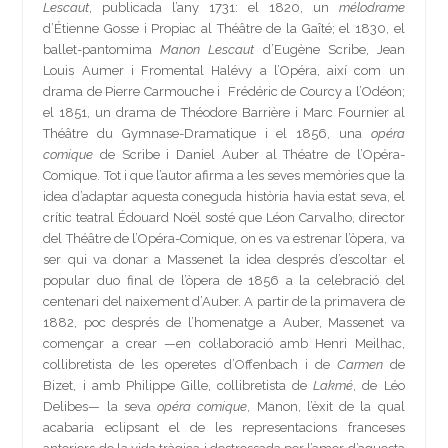
Lescaut
, publicada l’any 1731: el 1820, un
mélodrame
d’Étienne Gosse i Propiac al Théâtre de la Gaîté; el 1830, el
ballet-pantomima
Manon Lescaut
d’Eugène Scribe, Jean
Louis Aumer i Fromental Halévy a l’Opéra, així com un
drama de Pierre Carmouche i Frédéric de Courcy a l’Odéon;
el 1851, un drama de Théodore Barrière i Marc Fournier al
Théâtre du Gymnase-Dramatique i el 1856, una
opéra
comique
de Scribe i Daniel Auber al Théatre de l’Opéra-
Comique. Tot i que l’autor afirma a les seves memòries que la
idea d’adaptar aquesta coneguda història havia estat seva, el
crític teatral Édouard Noël sosté que Léon Carvalho, director
del Théâtre de l’Opéra-Comique, on es va estrenar l’òpera, va
ser qui va donar a Massenet la idea després d’escoltar el
popular duo final de l’òpera de 1856 a la celebració del
centenari del naixement d’Auber. A partir de la primavera de
1882, poc després de l’homenatge a Auber, Massenet va
començar a crear —en col·laboració amb Henri Meilhac,
collibretista de les operetes d’Offenbach i de
Carmen
de
Bizet, i amb Philippe Gille, collibretista de
Lakmé
, de Léo
Delibes— la seva
opéra comique
, Manon, l’èxit de la qual
acabaria eclipsant el de les representacions franceses