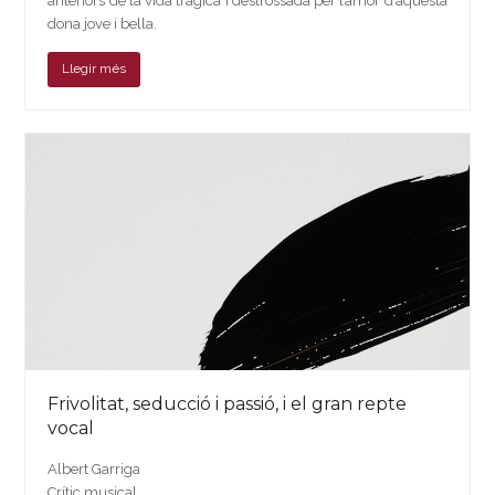
anteriors de la vida tràgica i destrossada per l’amor d’aquesta
dona jove i bella.
Llegir més
Frivolitat, seducció i passió, i el gran repte
vocal
Albert Garriga
Crític musical