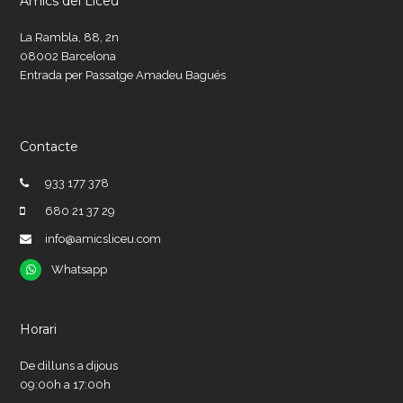
Amics del Liceu
La Rambla, 88, 2n
08002 Barcelona
Entrada per Passatge Amadeu Bagués
Contacte
933 177 378
680 21 37 29
info@amicsliceu.com
Whatsapp
Whatsapp
Horari
De dilluns a dijous
09:00h a 17:00h