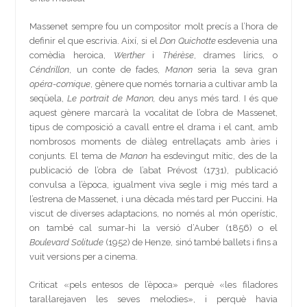
Massenet sempre fou un compositor molt precís a l’hora de
definir el que escrivia. Així, si el
Don Quichotte
esdevenia una
comèdia heroica,
Werther
i
Thérèse
, drames lírics, o
Céndrillon
, un conte de fades,
Manon
seria la seva gran
opéra-comique
, gènere que només tornaria a cultivar amb la
seqüela,
Le portrait de Manon,
deu anys més tard. I és que
aquest gènere marcarà la vocalitat de l’obra de Massenet,
tipus de composició a cavall entre el drama i el cant, amb
nombrosos moments de diàleg entrellaçats amb àries i
conjunts. El tema de
Manon
ha esdevingut mític, des de la
publicació de l’obra de l’abat Prévost (1731), publicació
convulsa a l’època, igualment viva segle i mig més tard a
l’estrena de Massenet, i una dècada més tard per Puccini. Ha
viscut de diverses adaptacions, no només al món operístic,
on també cal sumar-hi la versió d’Auber (1856) o el
Boulevard Solitude
(1952) de Henze, sinó també ballets i fins a
vuit versions per a cinema.
Criticat «pels entesos de l’època» perquè «les filadores
taral·larejaven les seves melodies», i perquè havia