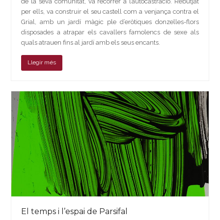
de la seva comunitat, va recórrer a l’autocastració. Rebutjat
per ells, va construir el seu castell com a venjança contra el
Grial, amb un jardí màgic ple d’eròtiques donzelles-flors
disposades a atrapar els cavallers famolencs de sexe als
quals atrauen fins al jardí amb els seus encants.
Llegir més
El temps i l’espai de Parsifal