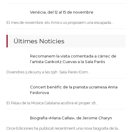
Venècia, del 12 al 15 de novembre
El mes de novembre, els Amics us proposem una escapada…
Últimes Notícies
Recomanem la visita comentada a càrrec de
l’artista Garikoitz Cuevas a la Sala Parés
Divendres 5 de juny a les 19h Sala Parés (Com…
Concert benèfic de la pianista ucraïnesa Anna
Fedorova
El Palau de la Música Catalana acollirà el proper 18…
Biografia «Maria Callas», de Jerome Charyn
Circe Ediciones ha publicat recentment una nova biografia de la…