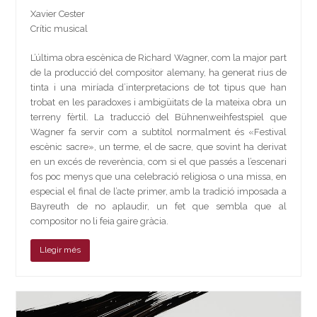
Xavier Cester
Crític musical
L’última obra escènica de Richard Wagner, com la major part
de la producció del compositor alemany, ha generat rius de
tinta i una miríada d’interpretacions de tot tipus que han
trobat en les paradoxes i ambigüitats de la mateixa obra un
terreny fèrtil. La traducció del Bühnenweihfestspiel que
Wagner fa servir com a subtítol normalment és «Festival
escènic sacre», un terme, el de sacre, que sovint ha derivat
en un excés de reverència, com si el que passés a l’escenari
fos poc menys que una celebració religiosa o una missa, en
especial el final de l’acte primer, amb la tradició imposada a
Bayreuth de no aplaudir, un fet que sembla que al
compositor no li feia gaire gràcia.
Llegir més