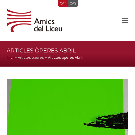
CAT
CAS
ARTICLES ÒPERES ABRIL
Inici
»
Articles òperes
»
Articles òperes Abril