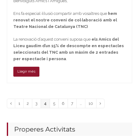
Benvolguts Amics i Amigues,
Ens fa especial il·lusió compartir amb vosaltres que
hem
renovat el nostre conveni de col·laboració amb el
Teatre Nacional de Catalunya (TNC)
La renovació d’aquest conveni suposa que
els Amics del
Liceu gaudim d’un 15% de descompte en espectacles
seleccionats del TNC amb un màxim de 2 entrades
per espectacle i persona
.
Llegir més
Page
Page
Page
Page
Page
Page
Page
Page
Previous
1
2
3
4
5
6
7
…
10
Next
Properes Activitats