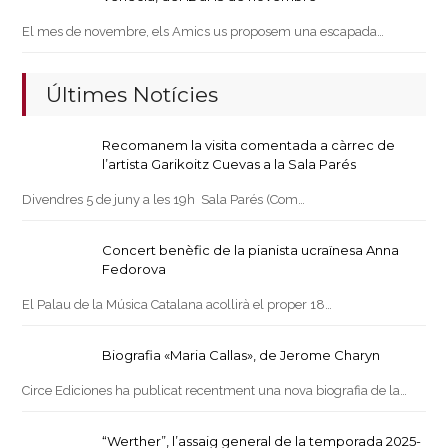
El mes de novembre, els Amics us proposem una escapada…
Últimes Notícies
Recomanem la visita comentada a càrrec de
l’artista Garikoitz Cuevas a la Sala Parés
Divendres 5 de juny a les 19h Sala Parés (Com…
Concert benèfic de la pianista ucraïnesa Anna
Fedorova
El Palau de la Música Catalana acollirà el proper 18…
Biografia «Maria Callas», de Jerome Charyn
Circe Ediciones ha publicat recentment una nova biografia de la…
“Werther”, l’assaig general de la temporada 2025-