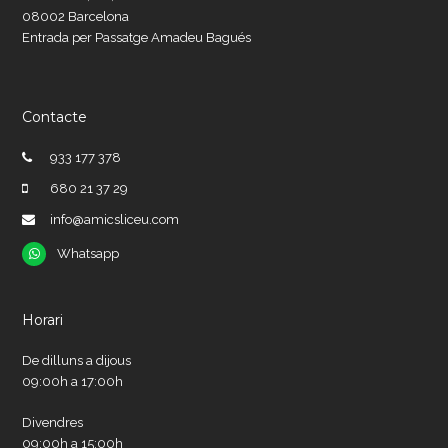
08002 Barcelona
Entrada per Passatge Amadeu Bagués
Contacte
933 177 378
680 21 37 29
info@amicsliceu.com
Whatsapp
Whatsapp
Horari
De dilluns a dijous
09:00h a 17:00h
Divendres
09:00h a 15:00h