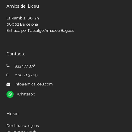
Amics del Liceu
La Rambla, 88, 2n
08002 Barcelona
Entrada per Passatge Amadeu Bagués
Contacte
933 177 378
680 21 37 29
info@amicsliceu.com
Whatsapp
Whatsapp
Horari
De dilluns a dijous
09:00h a 17:00h