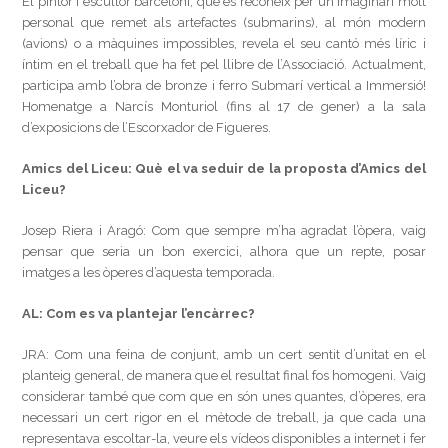
El pintor i escultor barceloní, que es reconeix per un imaginari molt
personal que remet als artefactes (submarins), al món modern
(avions) o a màquines impossibles, revela el seu cantó més líric i
íntim en el treball que ha fet pel llibre de l’Associació. Actualment,
participa amb l’obra de bronze i ferro Submarí vertical a Immersió!
Homenatge a Narcís Monturiol (fins al 17 de gener) a la sala
d’exposicions de l’Escorxador de Figueres.
Amics del Liceu: Què el va seduir de la proposta d’Amics del
Liceu?
Josep Riera i Aragó: Com que sempre m’ha agradat l’òpera, vaig
pensar que seria un bon exercici, alhora que un repte, posar
imatges a les òperes d’aquesta temporada.
AL: Com es va plantejar l’encàrrec?
JRA: Com una feina de conjunt, amb un cert sentit d’unitat en el
planteig general, de manera que el resultat final fos homogeni. Vaig
considerar també que com que en són unes quantes, d’òperes, era
necessari un cert rigor en el mètode de treball, ja que cada una
representava escoltar-la, veure els vídeos disponibles a internet i fer