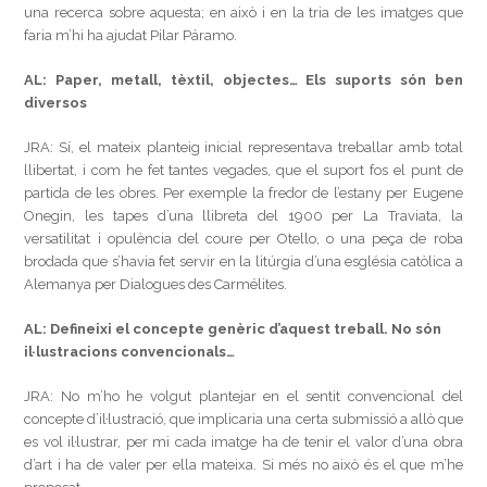
una recerca sobre aquesta; en això i en la tria de les imatges que
faria m’hi ha ajudat Pilar Páramo.
AL: Paper, metall, tèxtil, objectes… Els suports són ben
diversos
JRA: Sí, el mateix planteig inicial representava treballar amb total
llibertat, i com he fet tantes vegades, que el suport fos el punt de
partida de les obres. Per exemple la fredor de l’estany per Eugene
Onegin, les tapes d’una llibreta del 1900 per La Traviata, la
versatilitat i opulència del coure per Otello, o una peça de roba
brodada que s’havia fet servir en la litúrgia d’una església catòlica a
Alemanya per Dialogues des Carmélites.
AL: Defineixi el concepte genèric d’aquest treball. No són
il·lustracions convencionals…
JRA: No m’ho he volgut plantejar en el sentit convencional del
concepte d’il·lustració, que implicaria una certa submissió a allò que
es vol il·lustrar, per mi cada imatge ha de tenir el valor d’una obra
d’art i ha de valer per ella mateixa. Si més no això és el que m’he