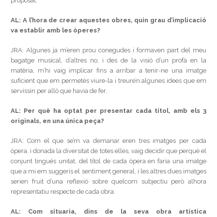
proposat.
AL: A l’hora de crear aquestes obres, quin grau d’implicació
va establir amb les òperes?
JRA: Algunes ja m’eren prou conegudes i formaven part del meu
bagatge musical, d’altres no, i des de la visió d’un profà en la
matèria, m’hi vaig implicar fins a arribar a tenir-ne una imatge
suficient que em permetés viure-la i treure’n algunes idees que em
servissin per allò que havia de fer.
AL: Per què ha optat per presentar cada títol, amb els 3
originals, en una única peça?
JRA: Com el que se’m va demanar eren tres imatges per cada
òpera, i donada la diversitat de totes elles, vaig decidir que perquè el
conjunt tingués unitat, del títol de cada òpera en faria una imatge
que a mi em suggerís el sentiment general, i les altres dues imatges
serien fruit d’una reflexió sobre quelcom subjectiu però alhora
representatiu respecte de cada obra.
AL: Com situaria, dins de la seva obra artística