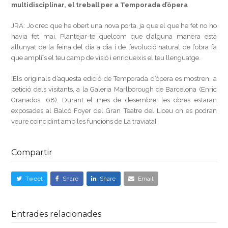
multidisciplinar, el treball per a Temporada d’òpera
JRA: Jo crec que he obert una nova porta, ja que el que he fet no ho
havia fet mai. Plantejar-te quelcom que d’alguna manera està
allunyat de la feina del dia a dia i de l’evolució natural de l’obra fa
que ampliïs el teu camp de visió i enriqueixis el teu llenguatge.
[Els originals d’aquesta edició de Temporada d’òpera es mostren, a
petició dels visitants, a la Galeria Marlborough de Barcelona (Enric
Granados, 68). Durant el mes de desembre, les obres estaran
exposades al Balcó Foyer del Gran Teatre del Liceu on es podran
veure coincidint amb les funcions de La traviata]
Compartir
Tweet
Share
Share
Email
Entrades relacionades